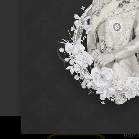
SEARCH /
search
ค้นหา
บริษัท