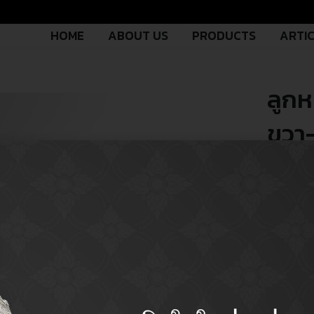
HOME
ABOUT US
PRODUCTS
ARTI
ลูก
ขวา-
฿
600.
CERA NO.
รหัสสินค้า 
ร่า
OEM NO.
รหัสอะไหล่ผ
ผลิต
PART TY
ประเภทอะไ