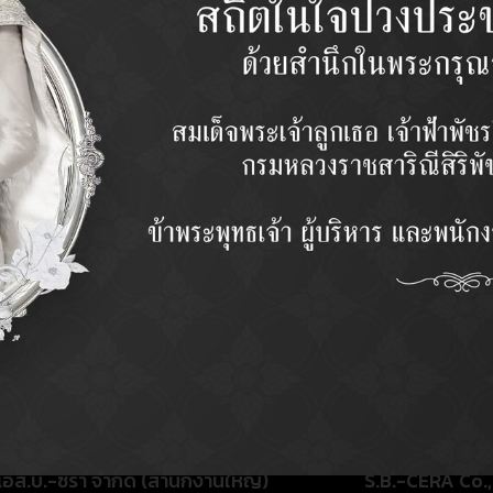
USED FO
ใช้สำหรับ
MODEL
รุ่น
QUANTIT
จำนวน
PRICE
ราคา
Categor
โคลง (หน้
 เอส.บี.-ซีร่า จำกัด (สำนักงานใหญ่)
S.B.-CERA Co., 