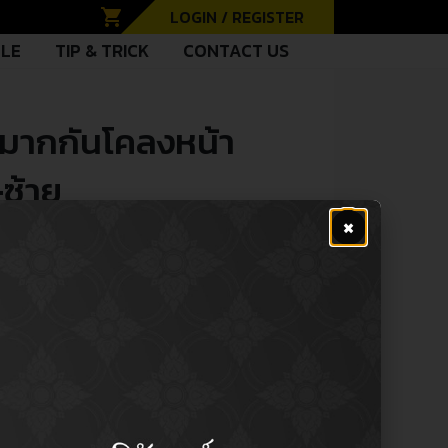
shopping_cart
LOGIN / REGISTER
CLE
TIP & TRICK
CONTACT US
หมากกันโคลงหน้า
ซ้าย
×
00
CL-6320R
ซี
CL-6320L
H51320-T7A-T003
ู้
H51325-T7A-T003
PE
Stabilizer Link (Front) / ลูกหมากกัน
หล่
โคลง (หน้า)