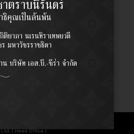
R
Honda ฮอนด้า
ฮอนด้า เอชอาร์-วี 14
Y
2 pcs/set
฿
600.00
/set
y:
Stabilizer Link (Front) / ลูกหมากกัน
า)
Ltd. ( Head Office )