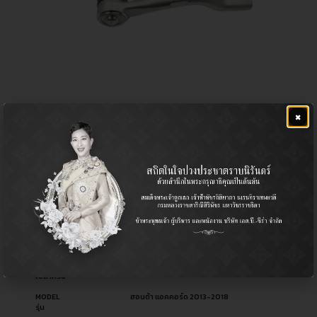
×
ลูกหมากคันชักขวา-ซ้าย
฿
1,040.00
CERA NO.
CE-H541R
รหัสสินค้า ซีร่า
CE-H541L
OEM NO.
53540-T2A-A01
รหัสอะไหล่ผู้ผลิต
53560-T2A-A01
PART TYPE
Tie Rod End / ลูกหมากคันชัก
ประเภทอะไหล่
USED FOR
Honda ฮอนด้า
ใช้สำหรับ
MODEL
ฮอนด้า แอคคอร์ด 2013-2018
รุ่น