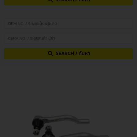
search
SEARCH / ค้นหา
search