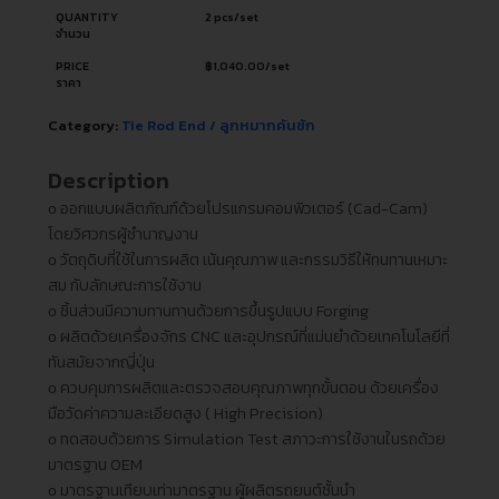
QUANTITY
2 pcs/set
จำนวน
PRICE
฿
1,040.00
/set
ราคา
Category:
Tie Rod End / ลูกหมากคันชัก
Description
ᴏ ออกแบบผลิตภัณฑ์ด้วยโปรแกรมคอมพิวเตอร์ (Cad-Cam)
โดยวิศวกรผู้ชำนาญงาน
ᴏ วัตถุดิบที่ใช้ในการผลิต เน้นคุณภาพ และกรรมวิธีให้ทนทานเหมาะ
สม กับลักษณะการใช้งาน
ᴏ ชิ้นส่วนมีความทานทานด้วยการขึ้นรูปแบบ Forging
ᴏ ผลิตด้วยเครื่องจักร CNC และอุปกรณ์ที่แม่นยำด้วยเทคโนโลยีที่
ทันสมัยจากญี่ปุ่น
ᴏ ควบคุมการผลิตและตรวจสอบคุณภาพทุกขั้นตอน ด้วยเครื่อง
มือวัดค่าความละเอียดสูง ( High Precision)
ᴏ ทดสอบด้วยการ Simulation Test สภาวะการใช้งานในรถด้วย
มาตรฐาน OEM
ᴏ มาตรฐานเทียบเท่ามาตรฐาน ผู้ผลิตรถยนต์ชั้นนำ