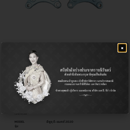
×
ลูกหมากปีกนกบน
฿
1,040.00
CERA NO.
CB-IS08*
รหัสสินค้า ซีร่า
OEM NO.
8-98391852-0
รหัสอะไหล่ผู้ผลิต
PART TYPE
Ball Joint (Upper) / ลูกหมากปีกนก (บน)
ประเภทอะไหล่
USED FOR
Isuzu อีซูซุ
ใช้สำหรับ
MODEL
อีซูซุ ดี-แมคซ์ 2020
รุ่น