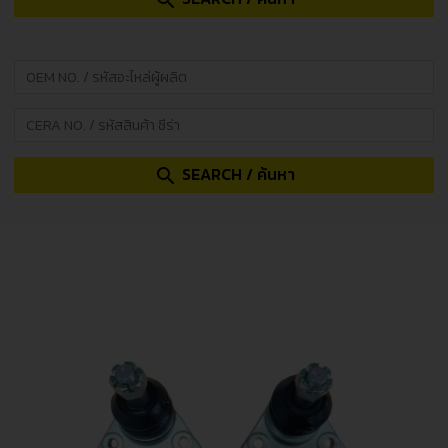
search
SEARCH / ค้นหา
search