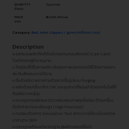
QUANTITY
2 pcs/set
จำนวน
PRICE
฿
1,040.00
/set
ราคา
Category:
Ball Joint (Upper) / ลูกหมากปีกนก (บน)
Description
ᴏ ออกแบบผลิตภัณฑ์ด้วยโปรแกรมคอมพิวเตอร์ (Cad-Cam)
โดยวิศวกรผู้ชำนาญงาน
ᴏ วัตถุดิบที่ใช้ในการผลิต เน้นคุณภาพ และกรรมวิธีให้ทนทานเหมาะ
สม กับลักษณะการใช้งาน
ᴏ ชิ้นส่วนมีความทานทานด้วยการขึ้นรูปแบบ Forging
ᴏ ผลิตด้วยเครื่องจักร CNC และอุปกรณ์ที่แม่นยำด้วยเทคโนโลยีที่
ทันสมัยจากญี่ปุ่น
ᴏ ควบคุมการผลิตและตรวจสอบคุณภาพทุกขั้นตอน ด้วยเครื่อง
มือวัดค่าความละเอียดสูง ( High Precision)
ᴏ ทดสอบด้วยการ Simulation Test สภาวะการใช้งานในรถด้วย
มาตรฐาน OEM
ᴏ มาตรฐานเทียบเท่ามาตรฐาน ผู้ผลิตรถยนต์ชั้นนำ