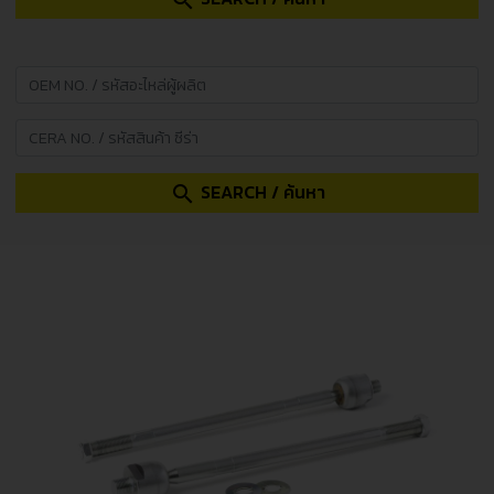
search
SEARCH / ค้นหา
search