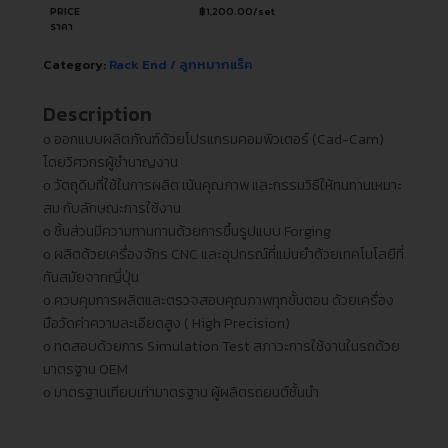
PRICE
฿
1,200.00
/set
ราคา
Category:
Rack End / ลูกหมากแร็ค
Description
ᴏ ออกแบบผลิตภัณฑ์ด้วยโปรแกรมคอมพิวเตอร์ (Cad-Cam)
โดยวิศวกรผู้ชำนาญงาน
ᴏ วัตถุดิบที่ใช้ในการผลิต เน้นคุณภาพ และกรรมวิธีให้ทนทานเหมาะ
สม กับลักษณะการใช้งาน
ᴏ ชิ้นส่วนมีความทานทานด้วยการขึ้นรูปแบบ Forging
ᴏ ผลิตด้วยเครื่องจักร CNC และอุปกรณ์ที่แม่นยำด้วยเทคโนโลยีที่
ทันสมัยจากญี่ปุ่น
ᴏ ควบคุมการผลิตและตรวจสอบคุณภาพทุกขั้นตอน ด้วยเครื่อง
มือวัดค่าความละเอียดสูง ( High Precision)
ᴏ ทดสอบด้วยการ Simulation Test สภาวะการใช้งานในรถด้วย
มาตรฐาน OEM
ᴏ มาตรฐานเทียบเท่ามาตรฐาน ผู้ผลิตรถยนต์ชั้นนำ