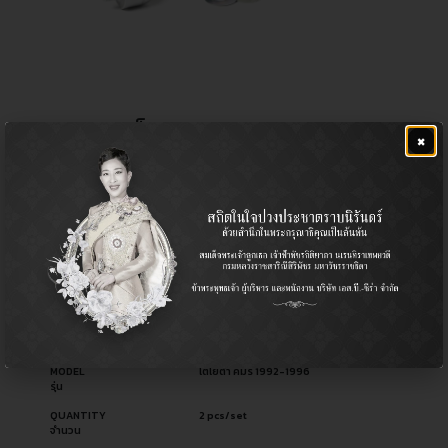
ลูกหมากแร็ค CAMRY 92-96
×
฿
1,200.00
CERA NO.
CR-2930
รหัสสินค้า ซีร่า
OEM NO.
45503-29355
รหัสอะไหล่ผู้ผลิต
PART TYPE
Rack End / ลูกหมากแร็ค
ประเภทอะไหล่
USED FOR
Passenger รถยนต์นั่ง
ใช้สำหรับ
MODEL
โตโยต้า คัมรี่ 1992-1996
รุ่น
QUANTITY
2 pcs/set
จำนวน