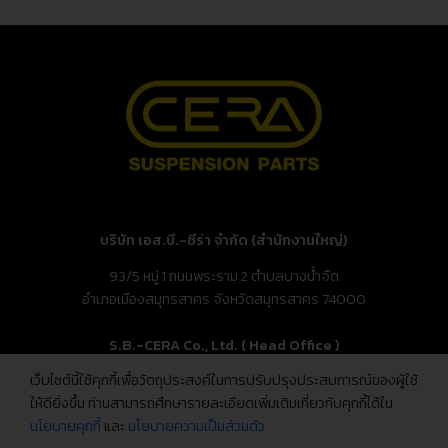
บริษัท เอส.บี.-ซีร่า จำกัด (สำนักงานใหญ่)
93/5 หมู่ 1 ถนนพระราม 2 ตำบลบางน้ำจืด
อำเภอเมืองสมุทรสาคร จังหวัดสมุทรสาคร 74000
S.B.-CERA Co., Ltd. ( Head Office )
เว็บไซต์นี้ใช้คุกกี้เพื่อวัตถุประสงค์ในการปรับปรุงประสบการณ์ของผู้ใช้
93/5 Moo.1, Rama 2 Rd., Bang Nam Chuet,
ให้ดียิ่งขึ้น ท่านสามารถศึกษารายละเอียดเพิ่มเติมเกี่ยวกับคุกกี้ได้ใน
Mueang Samut Sakhon, Samut Sakhon 74000, Thailand
นโยบายคุกกี้
และ
นโยบายความเป็นส่วนตัว