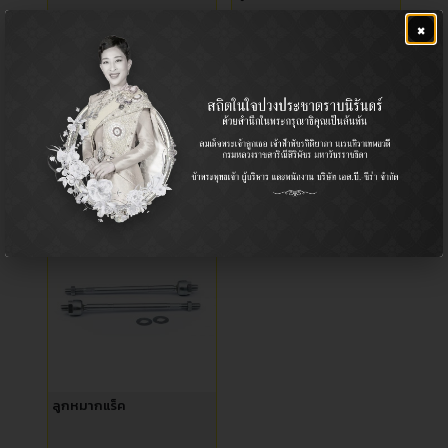
×
Idler Arm / กล้องยาพวงมาลัย
Ball Joint (Upper) / ลูกหมาก
ปีกนก (บน)
Pickup / รถกระบะ
Honda / ฮอนด้า
โตโยต้า ไทเกอร์ D4D
ฮอนด้า แอคคอร์ด 1994-1997
฿
960.00
฿
880.00
ลูกหมากแร็ค