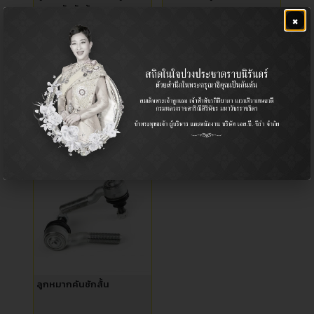
หมากคันชักซ้าย
×
Tie Rod End / ลูกหมากคันชัก
Ball Joint (Upper) / ลูกหมาก
ปีกนก (บน)
Chevrolet / เชฟโรเลต
-
เชฟโรเลต ออพตร้า
฿
1,000.00
฿
1,800.00
ลูกหมากคันชักสั้น