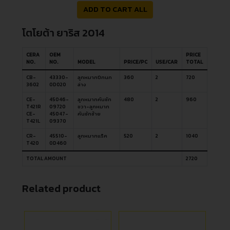
ADD TO CART ALL
โตโยต้า ยาริส 2014
CERA
OEM
PRICE
NO.
NO.
MODEL
PRICE/PC
USE/CAR
TOTAL
CB-
43330-
ลูกหมากปีกนก
360
2
720
3602
0D020
ล่าง
CE-
45046-
ลูกหมากคันชัก
480
2
960
T421R
09720
ขวา-ลูกหมาก
CE-
45047-
คันชักซ้าย
T421L
09370
CR-
45510-
ลูกหมากแร็ค
520
2
1040
T420
0D460
TOTAL AMOUNT
2720
Related product