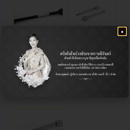
×
CD-4630
ลูกหมากแร็ค
Drag Link / ลูกหมากคันส่งพวง
Rack End / ลูกหมากแร็ค
มาลัย
Nissan / นิสสัน
Nissan / นิสสัน
E24, E24
นิสสัน ซันนี่ B12
฿
1,200.00
฿
1,040.00