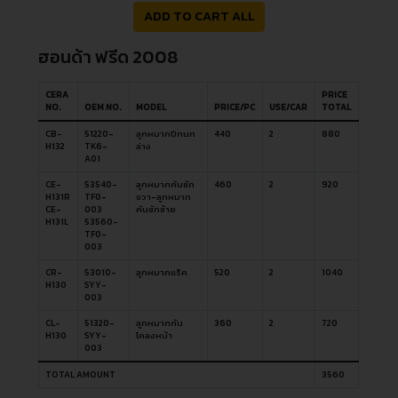
ADD TO CART ALL
ฮอนด้า ฟรีด 2008
CERA
PRICE
NO.
OEM NO.
MODEL
PRICE/PC
USE/CAR
TOTAL
CB-
51220-
ลูกหมากปีกนก
440
2
880
H132
TK6-
ล่าง
A01
CE-
53540-
ลูกหมากคันชัก
460
2
920
H131R
TF0-
ขวา-ลูกหมาก
CE-
003
คันชักซ้าย
H131L
53560-
TF0-
003
CR-
53010-
ลูกหมากแร็ค
520
2
1040
H130
SYY-
003
CL-
51320-
ลูกหมากกัน
360
2
720
H130
SYY-
โคลงหน้า
003
TOTAL AMOUNT
3560