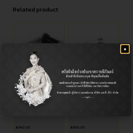
Related product
×
กล้องยาพวงมาลัย
ลูกหมากปีกนกบนหลัง
Idler Arm / กล้องยาพวงมาลัย
Ball Joint (Upper) / ลูกหมาก
ปีกนก (บน)
Pickup / รถกระบะ
Honda / ฮอนด้า
โตโยต้า ไทเกอร์ D4D
ฮอนด้า แอคคอร์ด 1994-1997
฿
960.00
฿
880.00