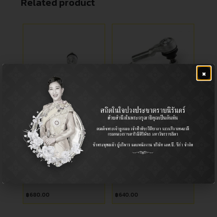
Related product
×
CE-1541
ลูกหมากคันชักสั้น
Tie Rod End / ลูกหมากคันชัก
Tie Rod End / ลูกหมากคันชัก
Ford / ฟอร์ด, Mazda / มาสด้า
Nissan / นิสสัน
RANGER 2002- (4WD),
นิสสัน ฟรอนเทียร์ เกลียวนอก
FIGHTER 2002- (4WD)
฿
680.00
฿
640.00