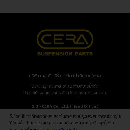
บริษัท เอส.บี.-ซีร่า จำกัด (สำนักงานใหญ่)
93/5 หมู่ 1 ถนนพระราม 2 ตำบลบางน้ำจืด
อำเภอเมืองสมุทรสาคร จังหวัดสมุทรสาคร 74000
S.B.-CERA Co., Ltd. ( Head Office )
เว็บไซต์นี้ใช้คุกกี้เพื่อวัตถุประสงค์ในการปรับปรุงประสบการณ์ของผู้ใช้
93/5 Moo.1, Rama 2 Rd., Bang Nam Chuet,
ให้ดียิ่งขึ้น ท่านสามารถศึกษารายละเอียดเพิ่มเติมเกี่ยวกับคุกกี้ได้ใน
Mueang Samut Sakhon, Samut Sakhon 74000, Thailand
นโยบายคุกกี้
และ
นโยบายความเป็นส่วนตัว