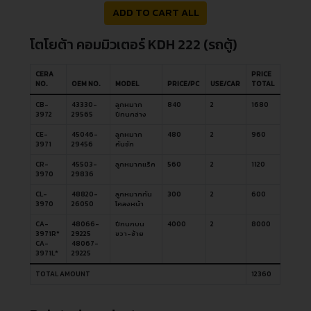
ADD TO CART ALL
โตโยต้า คอมมิวเตอร์ KDH 222 (รถตู้)
CERA
PRICE
NO.
OEM NO.
MODEL
PRICE/PC
USE/CAR
TOTAL
CB-
43330-
ลูกหมาก
840
2
1680
3972
29565
ปีกนกล่าง
CE-
45046-
ลูกหมาก
480
2
960
3971
29456
คันชัก
CR-
45503-
ลูกหมากแร็ค
560
2
1120
3970
29836
CL-
48820-
ลูกหมากกัน
300
2
600
3970
26050
โคลงหน้า
CA-
48066-
ปีกนกบน
4000
2
8000
3971R*
29225
ขวา-ซ้าย
CA-
48067-
3971L*
29225
TOTAL AMOUNT
12360