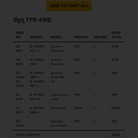
ADD TO CART ALL
อีซูซุ TFR 4WD
CERA
PRICE
NO.
OEM NO.
MODEL
PRICE/PC
USE/CAR
TOTAL
CB-
8-94459-
ลูกหมาก
520
2
1040
5281
453-4
ปีกนกบน
CB-
8-94452-
ลูกหมาก
820
2
1640
5302
102-1
ปีกนกล่าง
CE-
8-94459-
ลูกหมาก
310
2
620
5281R
480-1
คันชัก RH-
CE-
8-94459-
LH
5281L
481-1
CI-
8-97106-
กล้องยาพวง
940
1
940
5310
663-0
มาลัย
CC-
8-97136-
คันส่งกลาง
2000
1
2000
5310
968-1
CN-
ข้อต่อลูก
160
2
320
0004
หมากคันชัก
TOTAL AMOUNT
6560