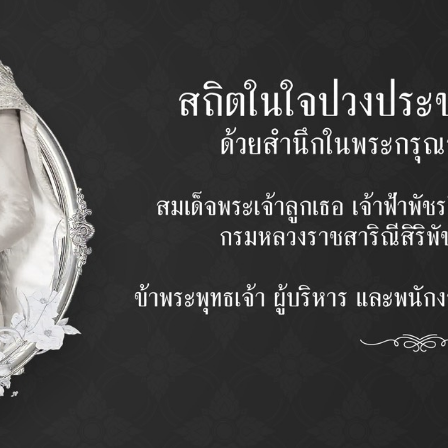
MODEL
รุ่น
QUANTIT
จำนวน
PRICE
ราคา
Categor
(ล่าง)
Description
ᴏ ออกแบบผลิตภัณฑ์ด้วยโปรแกรมคอมพิวเตอร์ (Cad-Cam) โดยวิศวก
ᴏ วัตถุดิบที่ใช้ในการผลิต เน้นคุณภาพ และกรรมวิธีให้ทนทานเหมาะสม กั
ᴏ ชิ้นส่วนมีความทานทานด้วยการขึ้นรูปแบบ Forging
ᴏ ผลิตด้วยเครื่องจักร CNC และอุปกรณ์ที่แม่นยำด้วยเทคโนโลยีที่ทันสมัยจ
ᴏ ควบคุมการผลิตและตรวจสอบคุณภาพทุกขั้นตอน ด้วยเครื่องมือวัดค่าคว
ᴏ ทดสอบด้วยการ Simulation Test สภาวะการใช้งานในรถด้วยมาตรฐ