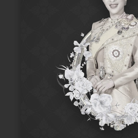
SEARCH /
search
ค้นหา