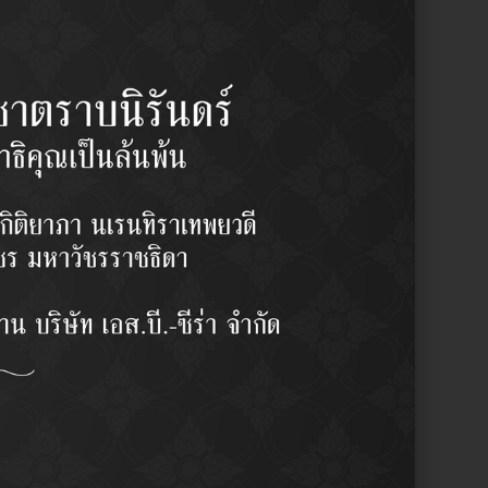
โตโยต้า ST 170-AT 170
โตโยต้า ST 170-AT 170 พาวเวอร์
Y
2 pcs/set
฿
1,200.00
/set
y:
Ball Joint (Lower) / ลูกหมากปีกนก
รผู้ชำนาญงาน
บลักษณะการใช้งาน
ากญี่ปุ่น
ามละเอียดสูง ( High Precision)
าน OEM