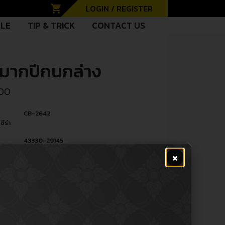
shopping_cart
LOGIN / REGISTER
CLE
TIP & TRICK
CONTACT US
หมากปีกนกล่าง
.00
CB-2642
ซีร่า
43330-29145
ู้
×
PE
Ball Joint (Lower) / ลูกหมากปีกนก
หล่
(ล่าง)
R
Passenger รถยนต์นั่ง