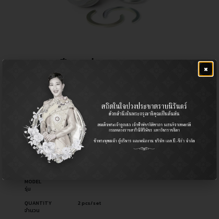
ลูกหมากปีกนกล่าง
×
฿
1,280.00
CERA NO.
CB-3882
รหัสสินค้า ซีร่า
OEM NO.
43330-09295
รหัสอะไหล่ผู้ผลิต
PART TYPE
Ball Joint (Lower) / ลูกหมากปีกนก (ล่าง)
ประเภทอะไหล่
USED FOR
-
ใช้สำหรับ
MODEL
รุ่น
QUANTITY
2 pcs/set
จำนวน