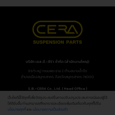
บริษัท เอส.บี.-ซีร่า จำกัด (สำนักงานใหญ่)
93/5 หมู่ 1 ถนนพระราม 2 ตำบลบางน้ำจืด
อำเภอเมืองสมุทรสาคร จังหวัดสมุทรสาคร 74000
S.B.-CERA Co., Ltd. ( Head Office )
เว็บไซต์นี้ใช้คุกกี้เพื่อวัตถุประสงค์ในการปรับปรุงประสบการณ์ของผู้ใช้
93/5 Moo.1, Rama 2 Rd., Bang Nam Chuet,
ให้ดียิ่งขึ้น ท่านสามารถศึกษารายละเอียดเพิ่มเติมเกี่ยวกับคุกกี้ได้ใน
Mueang Samut Sakhon, Samut Sakhon 74000, Thailand
นโยบายคุกกี้
และ
นโยบายความเป็นส่วนตัว