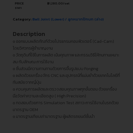
PRICE
฿
1,280.00
/set
ราคา
Category:
Ball Joint (Lower) / ลูกหมากปีกนก (ล่าง)
Description
ᴏ ออกแบบผลิตภัณฑ์ด้วยโปรแกรมคอมพิวเตอร์ (Cad-Cam)
โดยวิศวกรผู้ชำนาญงาน
ᴏ วัตถุดิบที่ใช้ในการผลิต เน้นคุณภาพ และกรรมวิธีให้ทนทานเหมาะ
สม กับลักษณะการใช้งาน
ᴏ ชิ้นส่วนมีความทานทานด้วยการขึ้นรูปแบบ Forging
ᴏ ผลิตด้วยเครื่องจักร CNC และอุปกรณ์ที่แม่นยำด้วยเทคโนโลยีที่
ทันสมัยจากญี่ปุ่น
ᴏ ควบคุมการผลิตและตรวจสอบคุณภาพทุกขั้นตอน ด้วยเครื่อง
มือวัดค่าความละเอียดสูง ( High Precision)
ᴏ ทดสอบด้วยการ Simulation Test สภาวะการใช้งานในรถด้วย
มาตรฐาน OEM
ᴏ มาตรฐานเทียบเท่ามาตรฐาน ผู้ผลิตรถยนต์ชั้นนำ