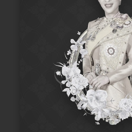
SEARCH /
search
ค้นหา