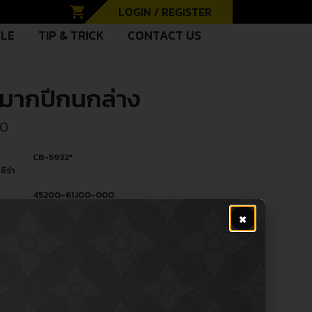
shopping_cart
LOGIN / REGISTER
CLE
TIP & TRICK
CONTACT US
หมากปีกนกล่าง
00
CB-5932*
ซีร่า
45200-61J00-000
ู้
×
PE
Ball Joint (Lower) / ลูกหมากปีกนก
หล่
(ล่าง)
R
Pickup รถกระบะ