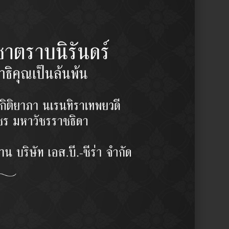
ซูซูกิ แครี่
Y
2 pcs/set
฿
880.00
/set
y:
Ball Joint (Lower) / ลูกหมากปีกนก
รผู้ชำนาญงาน
บลักษณะการใช้งาน
ากญี่ปุ่น
ามละเอียดสูง ( High Precision)
าน OEM