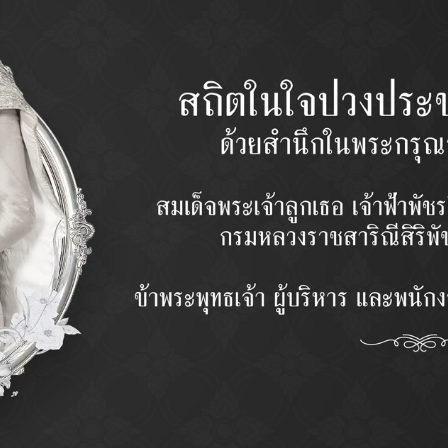
MODEL
รุ่น
QUANTIT
จำนวน
PRICE
ราคา
Categor
(ล่าง)
Description
ᴏ ออกแบบผลิตภัณฑ์ด้วยโปรแกรมคอมพิวเตอร์ (Cad-Cam) โดยวิศวก
ᴏ วัตถุดิบที่ใช้ในการผลิต เน้นคุณภาพ และกรรมวิธีให้ทนทานเหมาะสม กั
ᴏ ชิ้นส่วนมีความทานทานด้วยการขึ้นรูปแบบ Forging
ᴏ ผลิตด้วยเครื่องจักร CNC และอุปกรณ์ที่แม่นยำด้วยเทคโนโลยีที่ทันสมัยจ
ᴏ ควบคุมการผลิตและตรวจสอบคุณภาพทุกขั้นตอน ด้วยเครื่องมือวัดค่าคว
ᴏ ทดสอบด้วยการ Simulation Test สภาวะการใช้งานในรถด้วยมาตรฐ