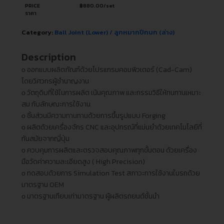
PRICE
฿
880.00
/set
ราคา
Category:
Ball Joint (Lower) / ลูกหมากปีกนก (ล่าง)
Description
ᴏ ออกแบบผลิตภัณฑ์ด้วยโปรแกรมคอมพิวเตอร์ (Cad-Cam)
โดยวิศวกรผู้ชำนาญงาน
ᴏ วัตถุดิบที่ใช้ในการผลิต เน้นคุณภาพ และกรรมวิธีให้ทนทานเหมาะ
สม กับลักษณะการใช้งาน
ᴏ ชิ้นส่วนมีความทานทานด้วยการขึ้นรูปแบบ Forging
ᴏ ผลิตด้วยเครื่องจักร CNC และอุปกรณ์ที่แม่นยำด้วยเทคโนโลยีที่
ทันสมัยจากญี่ปุ่น
ᴏ ควบคุมการผลิตและตรวจสอบคุณภาพทุกขั้นตอน ด้วยเครื่อง
มือวัดค่าความละเอียดสูง ( High Precision)
ᴏ ทดสอบด้วยการ Simulation Test สภาวะการใช้งานในรถด้วย
มาตรฐาน OEM
ᴏ มาตรฐานเทียบเท่ามาตรฐาน ผู้ผลิตรถยนต์ชั้นนำ