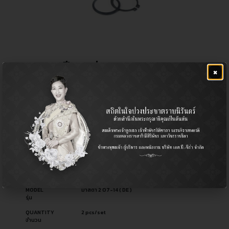
ลูกหมากปีกนกล่าง MAZDA 2
×
฿
880.00
CERA NO.
CB-1802
รหัสสินค้า ซีร่า
OEM NO.
DE5F-34-350B
รหัสอะไหล่ผู้ผลิต
PART TYPE
Ball Joint (Lower) / ลูกหมากปีกนก (ล่าง)
ประเภทอะไหล่
USED FOR
Mazda มาสด้า
ใช้สำหรับ
MODEL
มาสด้า 2 07-14 ( DE )
รุ่น
QUANTITY
2 pcs/set
จำนวน