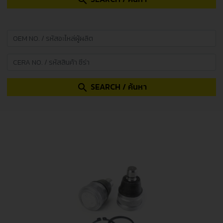
search
SEARCH / ค้นหา
search