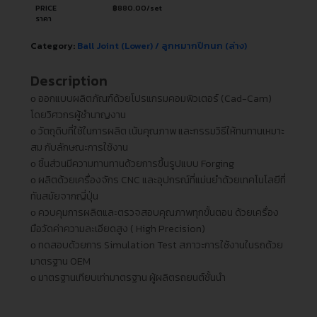
PRICE
฿
880.00
/set
ราคา
Category:
Ball Joint (Lower) / ลูกหมากปีกนก (ล่าง)
Description
ᴏ ออกแบบผลิตภัณฑ์ด้วยโปรแกรมคอมพิวเตอร์ (Cad-Cam)
โดยวิศวกรผู้ชำนาญงาน
ᴏ วัตถุดิบที่ใช้ในการผลิต เน้นคุณภาพ และกรรมวิธีให้ทนทานเหมาะ
สม กับลักษณะการใช้งาน
ᴏ ชิ้นส่วนมีความทานทานด้วยการขึ้นรูปแบบ Forging
ᴏ ผลิตด้วยเครื่องจักร CNC และอุปกรณ์ที่แม่นยำด้วยเทคโนโลยีที่
ทันสมัยจากญี่ปุ่น
ᴏ ควบคุมการผลิตและตรวจสอบคุณภาพทุกขั้นตอน ด้วยเครื่อง
มือวัดค่าความละเอียดสูง ( High Precision)
ᴏ ทดสอบด้วยการ Simulation Test สภาวะการใช้งานในรถด้วย
มาตรฐาน OEM
ᴏ มาตรฐานเทียบเท่ามาตรฐาน ผู้ผลิตรถยนต์ชั้นนำ