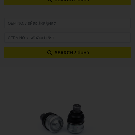
search
SEARCH / ค้นหา
search