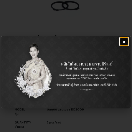
ลูกหมากปีกนกล่าง
×
฿
880.00
CERA NO.
CB-7872
รหัสสินค้า ซีร่า
OEM NO.
MR403420-1
รหัสอะไหล่ผู้ผลิต
PART TYPE
Ball Joint (Lower) / ลูกหมากปีกนก (ล่าง)
ประเภทอะไหล่
USED FOR
Mitsubishi มิตซูบิชิ
ใช้สำหรับ
MODEL
มิตซูบิชิ แลนเซอร์ EX 2009
รุ่น
QUANTITY
2 pcs/set
จำนวน