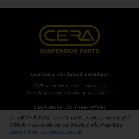
บริษัท เอส.บี.-ซีร่า จำกัด (สำนักงานใหญ่)
93/5 หมู่ 1 ถนนพระราม 2 ตำบลบางน้ำจืด
อำเภอเมืองสมุทรสาคร จังหวัดสมุทรสาคร 74000
S.B.-CERA Co., Ltd. ( Head Office )
เว็บไซต์นี้ใช้คุกกี้เพื่อวัตถุประสงค์ในการปรับปรุงประสบการณ์ของผู้ใช้
93/5 Moo.1, Rama 2 Rd., Bang Nam Chuet,
ให้ดียิ่งขึ้น ท่านสามารถศึกษารายละเอียดเพิ่มเติมเกี่ยวกับคุกกี้ได้ใน
Mueang Samut Sakhon, Samut Sakhon 74000, Thailand
นโยบายคุกกี้
และ
นโยบายความเป็นส่วนตัว