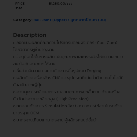
PRICE
฿
1,280.00
/set
ราคา
Category:
Ball Joint (Upper) / ลูกหมากปีกนก (บน)
Description
ᴏ ออกแบบผลิตภัณฑ์ด้วยโปรแกรมคอมพิวเตอร์ (Cad-Cam)
โดยวิศวกรผู้ชำนาญงาน
ᴏ วัตถุดิบที่ใช้ในการผลิต เน้นคุณภาพ และกรรมวิธีให้ทนทานเหมาะ
สม กับลักษณะการใช้งาน
ᴏ ชิ้นส่วนมีความทานทานด้วยการขึ้นรูปแบบ Forging
ᴏ ผลิตด้วยเครื่องจักร CNC และอุปกรณ์ที่แม่นยำด้วยเทคโนโลยีที่
ทันสมัยจากญี่ปุ่น
ᴏ ควบคุมการผลิตและตรวจสอบคุณภาพทุกขั้นตอน ด้วยเครื่อง
มือวัดค่าความละเอียดสูง ( High Precision)
ᴏ ทดสอบด้วยการ Simulation Test สภาวะการใช้งานในรถด้วย
มาตรฐาน OEM
ᴏ มาตรฐานเทียบเท่ามาตรฐาน ผู้ผลิตรถยนต์ชั้นนำ