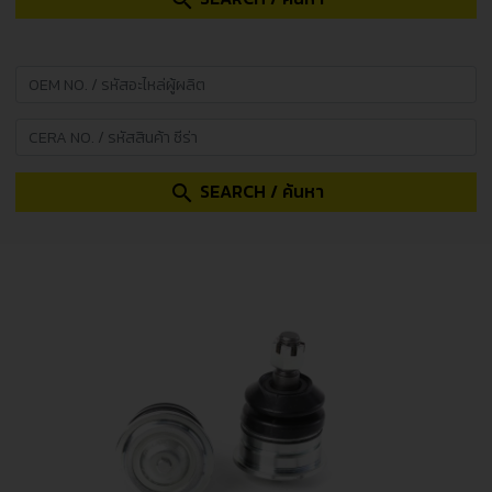
search
SEARCH / ค้นหา
search