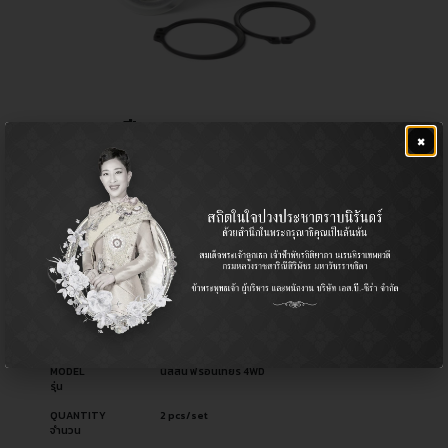
ลูกหมากปีกนกบน
×
฿
1,280.00
CERA NO.
CB-4821
รหัสสินค้า ซีร่า
OEM NO.
40110-2S485
รหัสอะไหล่ผู้ผลิต
PART TYPE
Ball Joint (Upper) / ลูกหมากปีกนก (บน)
ประเภทอะไหล่
USED FOR
Nissan นิสสัน
ใช้สำหรับ
MODEL
นิสสัน ฟรอนเทียร์ 4WD
รุ่น
QUANTITY
2 pcs/set
จำนวน