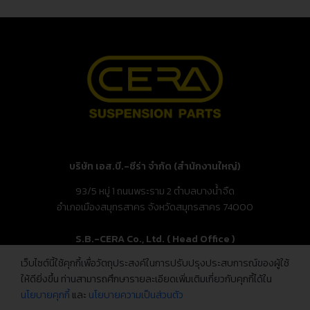
บริษัท เอส.บี.-ซีร่า จำกัด (สำนักงานใหญ่)
93/5 หมู่ 1 ถนนพระราม 2 ตำบลบางน้ำจืด
อำเภอเมืองสมุทรสาคร จังหวัดสมุทรสาคร 74000
S.B.-CERA Co., Ltd. ( Head Office )
เว็บไซต์นี้ใช้คุกกี้เพื่อวัตถุประสงค์ในการปรับปรุงประสบการณ์ของผู้ใช้
93/5 Moo.1, Rama 2 Rd., Bang Nam Chuet,
ให้ดียิ่งขึ้น ท่านสามารถศึกษารายละเอียดเพิ่มเติมเกี่ยวกับคุกกี้ได้ใน
Mueang Samut Sakhon, Samut Sakhon 74000, Thailand
นโยบายคุกกี้
และ
นโยบายความเป็นส่วนตัว