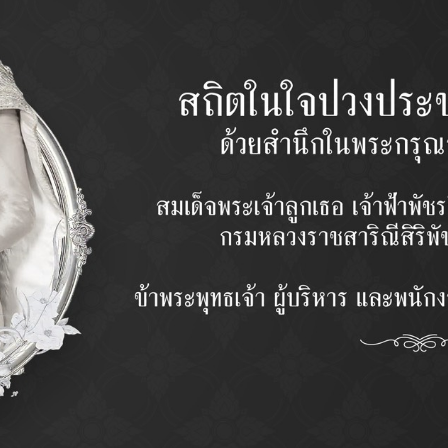
MODEL
รุ่น
QUANTIT
จำนวน
PRICE
ราคา
Categor
(บน)
Description
ᴏ ออกแบบผลิตภัณฑ์ด้วยโปรแกรมคอมพิวเตอร์ (Cad-Cam) โดยวิศวก
ᴏ วัตถุดิบที่ใช้ในการผลิต เน้นคุณภาพ และกรรมวิธีให้ทนทานเหมาะสม กั
ᴏ ชิ้นส่วนมีความทานทานด้วยการขึ้นรูปแบบ Forging
ᴏ ผลิตด้วยเครื่องจักร CNC และอุปกรณ์ที่แม่นยำด้วยเทคโนโลยีที่ทันสมัยจ
ᴏ ควบคุมการผลิตและตรวจสอบคุณภาพทุกขั้นตอน ด้วยเครื่องมือวัดค่าคว
ᴏ ทดสอบด้วยการ Simulation Test สภาวะการใช้งานในรถด้วยมาตรฐ