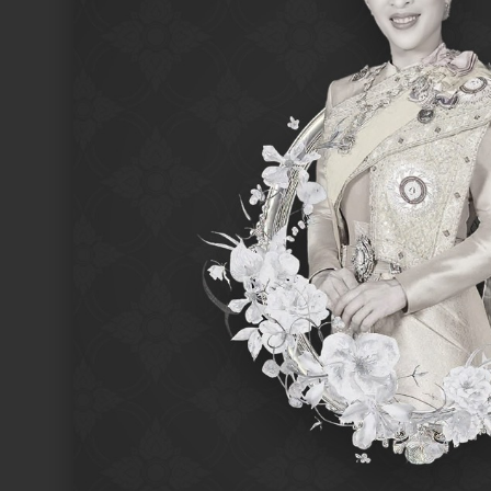
SEARCH /
search
ค้นหา