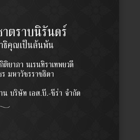
นิสสัน ฟรอนเทียร์ เกลียวใน
Y
2 pcs/set
฿
1,280.00
/set
y:
Ball Joint (Upper) / ลูกหมากปีกนก
รผู้ชำนาญงาน
บลักษณะการใช้งาน
ากญี่ปุ่น
ามละเอียดสูง ( High Precision)
าน OEM