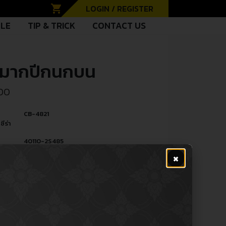
shopping_cart
LOGIN / REGISTER
CLE
TIP & TRICK
CONTACT US
หมากปีกนกบน
.00
CB-4821
ซีร่า
40110-2S485
ู้
×
PE
Ball Joint (Upper) / ลูกหมากปีกนก
หล่
(บน)
R
Nissan นิสสัน