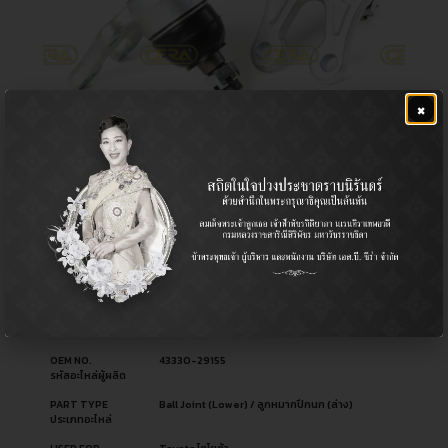
×
CB-2482S
฿
1,600.00
CERA NO.
CB-2482S
รหัสสินค้า ซีร่า
OEM NO.
43330-29155
รหัสอะไหล่ผู้ผลิต
PART TYPE
Ball Joint (Lower) / ลูกหมากปีกนก (ล่าง)
ประเภทอะไหล่