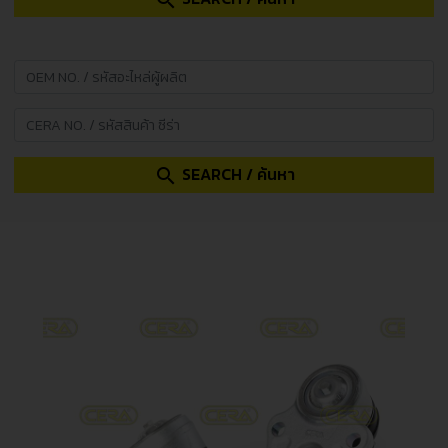
search
SEARCH / ค้นหา
search