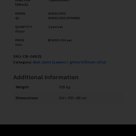
USED FOR
Toyota โตโยต้า
ใช้สำหรับ
MODEL
HIACE LH112
รุ่น
HIACE LH112 (POWER)
QUANTITY
2 pcs/set
จำนวน
PRICE
฿
1,600.00
/set
ราคา
SKU:
CB-2482S
Category:
Ball Joint (Lower) / ลูกหมากปีกนก (ล่าง)
Additional information
Weight
1.05 kg
Dimensions
124 × 179 × 96 cm