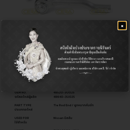
×
CE-4951R , CE-4951L
฿
1,040.00
CERA NO.
CE-4951R
รหัสสินค้า ซีร่า
CE-4951L
OEM NO.
48520-3U025
รหัสอะไหล่ผู้ผลิต
48640-3U025
PART TYPE
Tie Rod End / ลูกหมากคันชัก
ประเภทอะไหล่
USED FOR
Nissan นิสสัน
ใช้สำหรับ