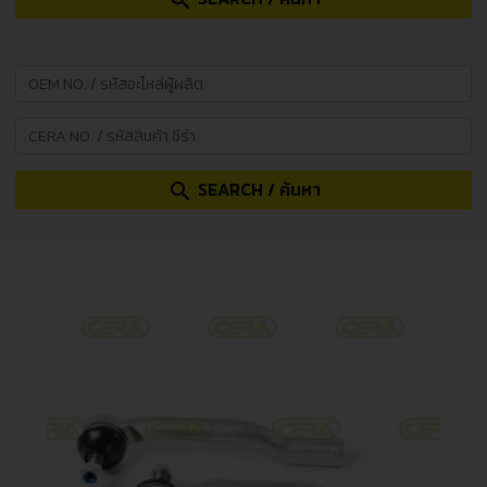
search
SEARCH / ค้นหา
search