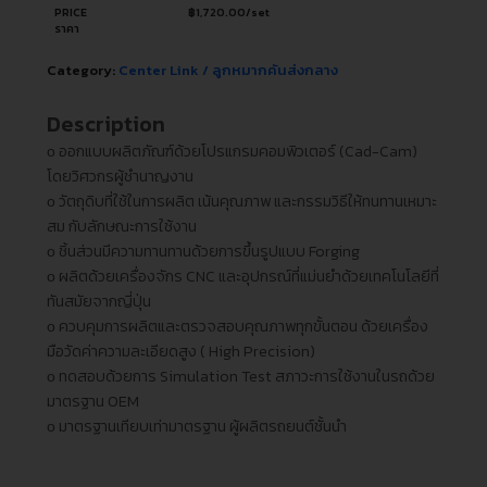
PRICE
฿
1,720.00
/set
ราคา
Category:
Center Link / ลูกหมากคันส่งกลาง
Description
ᴏ ออกแบบผลิตภัณฑ์ด้วยโปรแกรมคอมพิวเตอร์ (Cad-Cam)
โดยวิศวกรผู้ชำนาญงาน
ᴏ วัตถุดิบที่ใช้ในการผลิต เน้นคุณภาพ และกรรมวิธีให้ทนทานเหมาะ
สม กับลักษณะการใช้งาน
ᴏ ชิ้นส่วนมีความทานทานด้วยการขึ้นรูปแบบ Forging
ᴏ ผลิตด้วยเครื่องจักร CNC และอุปกรณ์ที่แม่นยำด้วยเทคโนโลยีที่
ทันสมัยจากญี่ปุ่น
ᴏ ควบคุมการผลิตและตรวจสอบคุณภาพทุกขั้นตอน ด้วยเครื่อง
มือวัดค่าความละเอียดสูง ( High Precision)
ᴏ ทดสอบด้วยการ Simulation Test สภาวะการใช้งานในรถด้วย
มาตรฐาน OEM
ᴏ มาตรฐานเทียบเท่ามาตรฐาน ผู้ผลิตรถยนต์ชั้นนำ