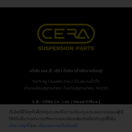
บริษัท เอส.บี.-ซีร่า จำกัด (สำนักงานใหญ่)
93/5 หมู่ 1 ถนนพระราม 2 ตำบลบางน้ำจืด
อำเภอเมืองสมุทรสาคร จังหวัดสมุทรสาคร 74000
S.B.-CERA Co., Ltd. ( Head Office )
เว็บไซต์นี้ใช้คุกกี้เพื่อวัตถุประสงค์ในการปรับปรุงประสบการณ์ของผู้ใช้
93/5 Moo.1, Rama 2 Rd., Bang Nam Chuet,
ให้ดียิ่งขึ้น ท่านสามารถศึกษารายละเอียดเพิ่มเติมเกี่ยวกับคุกกี้ได้ใน
Mueang Samut Sakhon, Samut Sakhon 74000, Thailand
นโยบายคุกกี้
และ
นโยบายความเป็นส่วนตัว