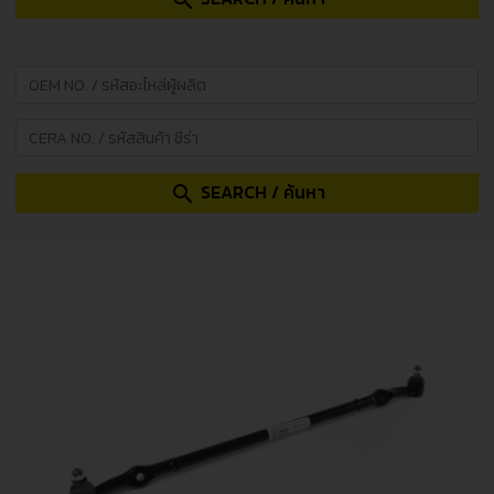
search
SEARCH / ค้นหา
search