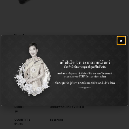
คันส่งกลาง
×
฿
1,720.00
CERA NO.
CC-4920
รหัสสินค้า ซีร่า
OEM NO.
48560-3S185
รหัสอะไหล่ผู้ผลิต
PART TYPE
Center Link / ลูกหมากคันส่งกลาง
ประเภทอะไหล่
USED FOR
Nissan นิสสัน
ใช้สำหรับ
MODEL
นิสสัน ฟรอนเทียร์ ZDI 3.0
รุ่น
QUANTITY
1 pcs/set
จำนวน