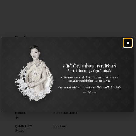
คันส่งกลาง
×
฿
1,640.00
CERA NO.
CC-2830
รหัสสินค้า ซีร่า
OEM NO.
45450-39155
รหัสอะไหล่ผู้ผลิต
PART TYPE
Center Link / ลูกหมากคันส่งกลาง
ประเภทอะไหล่
USED FOR
Pickup รถกระบะ
ใช้สำหรับ
MODEL
โตโยต้า ไมตี้-เอ็กซ์
รุ่น
QUANTITY
1 pcs/set
จำนวน