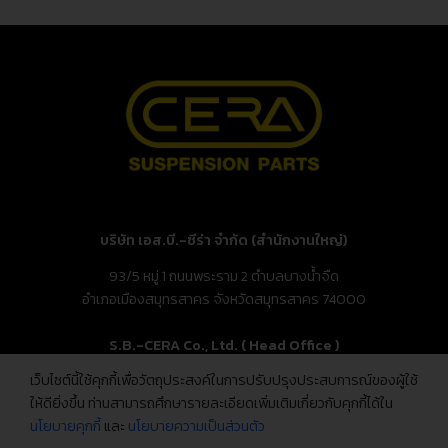
บริษัท เอส.บี.-ซีร่า จำกัด (สำนักงานใหญ่)
93/5 หมู่ 1 ถนนพระราม 2 ตำบลบางน้ำจืด
อำเภอเมืองสมุทรสาคร จังหวัดสมุทรสาคร 74000
S.B.-CERA Co., Ltd. ( Head Office )
เว็บไซต์นี้ใช้คุกกี้เพื่อวัตถุประสงค์ในการปรับปรุงประสบการณ์ของผู้ใช้
93/5 Moo.1, Rama 2 Rd., Bang Nam Chuet,
ให้ดียิ่งขึ้น ท่านสามารถศึกษารายละเอียดเพิ่มเติมเกี่ยวกับคุกกี้ได้ใน
Mueang Samut Sakhon, Samut Sakhon 74000, Thailand
นโยบายคุกกี้
และ
นโยบายความเป็นส่วนตัว