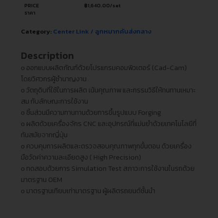
PRICE
฿
1,640.00
/set
ราคา
Category:
Center Link / ลูกหมากคันส่งกลาง
Description
ᴏ ออกแบบผลิตภัณฑ์ด้วยโปรแกรมคอมพิวเตอร์ (Cad-Cam)
โดยวิศวกรผู้ชำนาญงาน
ᴏ วัตถุดิบที่ใช้ในการผลิต เน้นคุณภาพ และกรรมวิธีให้ทนทานเหมาะ
สม กับลักษณะการใช้งาน
ᴏ ชิ้นส่วนมีความทานทานด้วยการขึ้นรูปแบบ Forging
ᴏ ผลิตด้วยเครื่องจักร CNC และอุปกรณ์ที่แม่นยำด้วยเทคโนโลยีที่
ทันสมัยจากญี่ปุ่น
ᴏ ควบคุมการผลิตและตรวจสอบคุณภาพทุกขั้นตอน ด้วยเครื่อง
มือวัดค่าความละเอียดสูง ( High Precision)
ᴏ ทดสอบด้วยการ Simulation Test สภาวะการใช้งานในรถด้วย
มาตรฐาน OEM
ᴏ มาตรฐานเทียบเท่ามาตรฐาน ผู้ผลิตรถยนต์ชั้นนำ