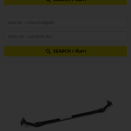
search
SEARCH / ค้นหา
search