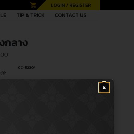
shopping_cart
LOGIN / REGISTER
CLE
TIP & TRICK
CONTACT US
่งกลาง
.00
CC-5230*
ซีร่า
×
ผู้ผลิต
PE
Center Link / ลูกหมากคันส่งกลาง
หล่
R
-