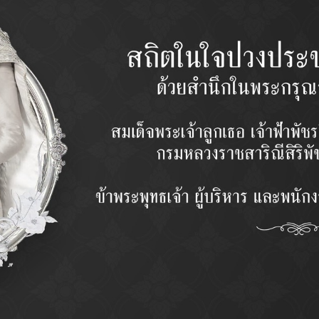
รุ่น
QUANTIT
จำนวน
PRICE
ราคา
Categor
Description
ᴏ ออกแบบผลิตภัณฑ์ด้วยโปรแกรมคอมพิวเตอร์ (Cad-Cam) โดยวิศวก
ᴏ วัตถุดิบที่ใช้ในการผลิต เน้นคุณภาพ และกรรมวิธีให้ทนทานเหมาะสม กั
ᴏ ชิ้นส่วนมีความทานทานด้วยการขึ้นรูปแบบ Forging
ᴏ ผลิตด้วยเครื่องจักร CNC และอุปกรณ์ที่แม่นยำด้วยเทคโนโลยีที่ทันสมัยจ
ᴏ ควบคุมการผลิตและตรวจสอบคุณภาพทุกขั้นตอน ด้วยเครื่องมือวัดค่าคว
ᴏ ทดสอบด้วยการ Simulation Test สภาวะการใช้งานในรถด้วยมาตรฐ
ᴏ มาตรฐานเทียบเท่ามาตรฐาน ผู้ผลิตรถยนต์ชั้นนำ