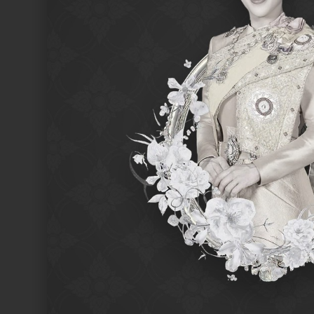
SEARCH /
search
ค้นหา