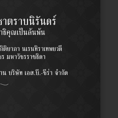
Y
1 pcs/set
฿
2,400.00
/set
y:
Center Link / ลูกหมากคันส่งกลาง
รผู้ชำนาญงาน
บลักษณะการใช้งาน
ากญี่ปุ่น
ามละเอียดสูง ( High Precision)
าน OEM