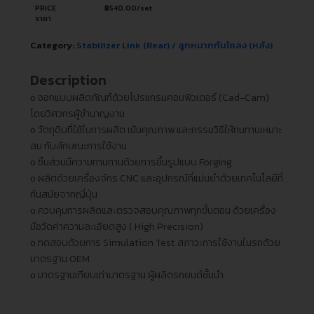
PRICE
฿
540.00
/set
ราคา
Category:
Stabilizer Link (Rear) / ลูกหมากกันโคลง (หลัง)
Description
ᴏ ออกแบบผลิตภัณฑ์ด้วยโปรแกรมคอมพิวเตอร์ (Cad-Cam)
โดยวิศวกรผู้ชำนาญงาน
ᴏ วัตถุดิบที่ใช้ในการผลิต เน้นคุณภาพ และกรรมวิธีให้ทนทานเหมาะ
สม กับลักษณะการใช้งาน
ᴏ ชิ้นส่วนมีความทานทานด้วยการขึ้นรูปแบบ Forging
ᴏ ผลิตด้วยเครื่องจักร CNC และอุปกรณ์ที่แม่นยำด้วยเทคโนโลยีที่
ทันสมัยจากญี่ปุ่น
ᴏ ควบคุมการผลิตและตรวจสอบคุณภาพทุกขั้นตอน ด้วยเครื่อง
มือวัดค่าความละเอียดสูง ( High Precision)
ᴏ ทดสอบด้วยการ Simulation Test สภาวะการใช้งานในรถด้วย
มาตรฐาน OEM
ᴏ มาตรฐานเทียบเท่ามาตรฐาน ผู้ผลิตรถยนต์ชั้นนำ