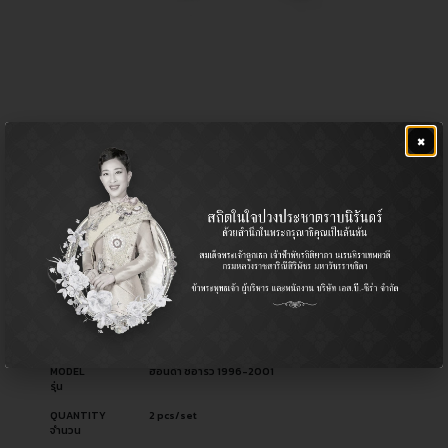
CL-6225R , CL-6225L
×
฿
540.00
CERA NO.
CL-6225R
รหัสสินค้า ซีร่า
CL-6225L
OEM NO.
52320-S10-000
รหัสอะไหล่ผู้ผลิต
52321-S10-000
PART TYPE
Stabilizer Link (Rear) / ลูกหมากกันโคลง (หลัง)
ประเภทอะไหล่
USED FOR
Honda ฮอนด้า
ใช้สำหรับ
MODEL
ฮอนด้า ซีอาร์วี 1996-2001
รุ่น
QUANTITY
2 pcs/set
จำนวน