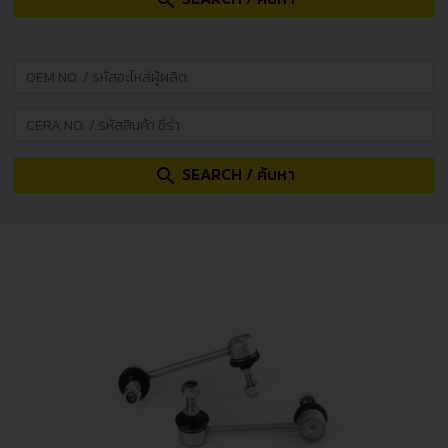
search
SEARCH / ค้นหา
search