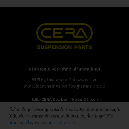
บริษัท เอส.บี.-ซีร่า จำกัด (สำนักงานใหญ่)
93/5 หมู่ 1 ถนนพระราม 2 ตำบลบางน้ำจืด
อำเภอเมืองสมุทรสาคร จังหวัดสมุทรสาคร 74000
S.B.-CERA Co., Ltd. ( Head Office )
เว็บไซต์นี้ใช้คุกกี้เพื่อวัตถุประสงค์ในการปรับปรุงประสบการณ์ของผู้ใช้
93/5 Moo.1, Rama 2 Rd., Bang Nam Chuet,
ให้ดียิ่งขึ้น ท่านสามารถศึกษารายละเอียดเพิ่มเติมเกี่ยวกับคุกกี้ได้ใน
Mueang Samut Sakhon, Samut Sakhon 74000, Thailand
นโยบายคุกกี้
และ
นโยบายความเป็นส่วนตัว