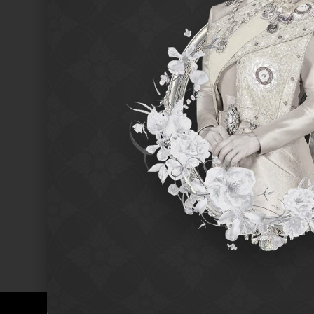
SEARCH /
search
ค้นหา