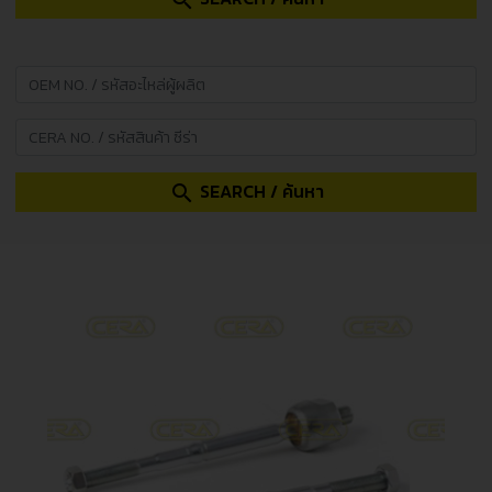
search
SEARCH / ค้นหา
search