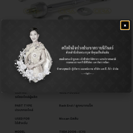
×
CR-4950
฿
1,040.00
CERA NO.
CR-4950
รหัสสินค้า ซีร่า
OEM NO.
48521-3U025
รหัสอะไหล่ผู้ผลิต
PART TYPE
Rack End / ลูกหมากแร็ค
ประเภทอะไหล่
USED FOR
Nissan นิสสัน
ใช้สำหรับ
MODEL
TIIDA 2006- (C11)