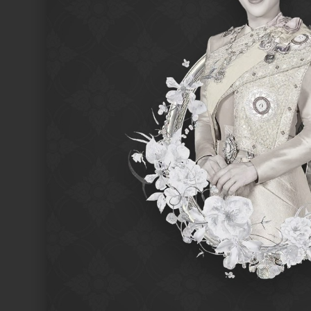
SEARCH /
search
ค้นหา