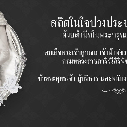
รุ่น
QUANTIT
จำนวน
PRICE
ราคา
Categor
Description
ᴏ ออกแบบผลิตภัณฑ์ด้วยโปรแกรมคอมพิวเตอร์ (Cad-Cam) โดยวิศวก
ᴏ วัตถุดิบที่ใช้ในการผลิต เน้นคุณภาพ และกรรมวิธีให้ทนทานเหมาะสม กั
ᴏ ชิ้นส่วนมีความทานทานด้วยการขึ้นรูปแบบ Forging
ᴏ ผลิตด้วยเครื่องจักร CNC และอุปกรณ์ที่แม่นยำด้วยเทคโนโลยีที่ทันสมัยจ
ᴏ ควบคุมการผลิตและตรวจสอบคุณภาพทุกขั้นตอน ด้วยเครื่องมือวัดค่าคว
ᴏ ทดสอบด้วยการ Simulation Test สภาวะการใช้งานในรถด้วยมาตรฐ
ᴏ มาตรฐานเทียบเท่ามาตรฐาน ผู้ผลิตรถยนต์ชั้นนำ