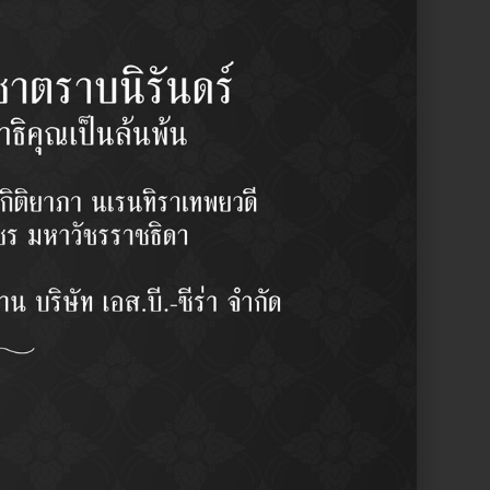
Y
1 pcs/set
฿
900.00
/set
y:
Idler Arm / กล้องยาพวงมาลัย
รผู้ชำนาญงาน
บลักษณะการใช้งาน
ากญี่ปุ่น
ามละเอียดสูง ( High Precision)
าน OEM