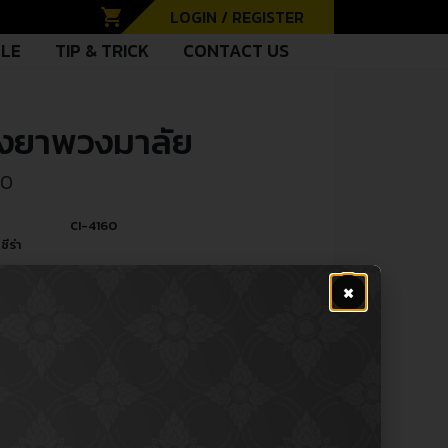
shopping_cart
LOGIN / REGISTER
CLE
TIP & TRICK
CONTACT US
องยาพวงมาลัย
00
CI-4160
ซีร่า
48530-01W07
×
ผู้ผลิต
PE
Idler Arm / กล้องยาพวงมาลัย
หล่
R
Nissan นิสสัน
นิสสัน ดัสสัน 720