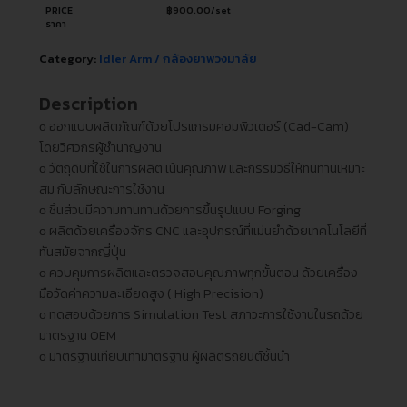
PRICE
฿
900.00
/set
ราคา
Category:
Idler Arm / กล้องยาพวงมาลัย
Description
ᴏ ออกแบบผลิตภัณฑ์ด้วยโปรแกรมคอมพิวเตอร์ (Cad-Cam)
โดยวิศวกรผู้ชำนาญงาน
ᴏ วัตถุดิบที่ใช้ในการผลิต เน้นคุณภาพ และกรรมวิธีให้ทนทานเหมาะ
สม กับลักษณะการใช้งาน
ᴏ ชิ้นส่วนมีความทานทานด้วยการขึ้นรูปแบบ Forging
ᴏ ผลิตด้วยเครื่องจักร CNC และอุปกรณ์ที่แม่นยำด้วยเทคโนโลยีที่
ทันสมัยจากญี่ปุ่น
ᴏ ควบคุมการผลิตและตรวจสอบคุณภาพทุกขั้นตอน ด้วยเครื่อง
มือวัดค่าความละเอียดสูง ( High Precision)
ᴏ ทดสอบด้วยการ Simulation Test สภาวะการใช้งานในรถด้วย
มาตรฐาน OEM
ᴏ มาตรฐานเทียบเท่ามาตรฐาน ผู้ผลิตรถยนต์ชั้นนำ