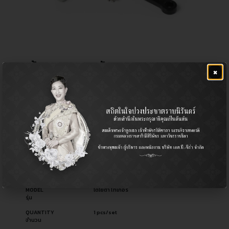
กล้องยาพวงมาลัย
×
฿
900.00
CERA NO.
CI-2830
รหัสสินค้า ซีร่า
OEM NO.
45490-39305
รหัสอะไหล่ผู้ผลิต
PART TYPE
Idler Arm / กล้องยาพวงมาลัย
ประเภทอะไหล่
USED FOR
Pickup รถกระบะ
ใช้สำหรับ
MODEL
โตโยต้า ไทเกอร์
รุ่น
QUANTITY
1 pcs/set
จำนวน