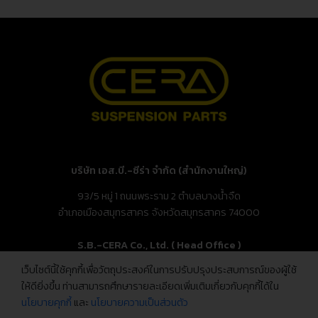
บริษัท เอส.บี.-ซีร่า จำกัด (สำนักงานใหญ่)
93/5 หมู่ 1 ถนนพระราม 2 ตำบลบางน้ำจืด
อำเภอเมืองสมุทรสาคร จังหวัดสมุทรสาคร 74000
S.B.-CERA Co., Ltd. ( Head Office )
เว็บไซต์นี้ใช้คุกกี้เพื่อวัตถุประสงค์ในการปรับปรุงประสบการณ์ของผู้ใช้
93/5 Moo.1, Rama 2 Rd., Bang Nam Chuet,
ให้ดียิ่งขึ้น ท่านสามารถศึกษารายละเอียดเพิ่มเติมเกี่ยวกับคุกกี้ได้ใน
Mueang Samut Sakhon, Samut Sakhon 74000, Thailand
นโยบายคุกกี้
และ
นโยบายความเป็นส่วนตัว