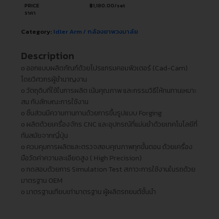
PRICE
฿
1,180.00
/set
ราคา
Category:
Idler Arm / กล้องยาพวงมาลัย
Description
ᴏ ออกแบบผลิตภัณฑ์ด้วยโปรแกรมคอมพิวเตอร์ (Cad-Cam)
โดยวิศวกรผู้ชำนาญงาน
ᴏ วัตถุดิบที่ใช้ในการผลิต เน้นคุณภาพ และกรรมวิธีให้ทนทานเหมาะ
สม กับลักษณะการใช้งาน
ᴏ ชิ้นส่วนมีความทานทานด้วยการขึ้นรูปแบบ Forging
ᴏ ผลิตด้วยเครื่องจักร CNC และอุปกรณ์ที่แม่นยำด้วยเทคโนโลยีที่
ทันสมัยจากญี่ปุ่น
ᴏ ควบคุมการผลิตและตรวจสอบคุณภาพทุกขั้นตอน ด้วยเครื่อง
มือวัดค่าความละเอียดสูง ( High Precision)
ᴏ ทดสอบด้วยการ Simulation Test สภาวะการใช้งานในรถด้วย
มาตรฐาน OEM
ᴏ มาตรฐานเทียบเท่ามาตรฐาน ผู้ผลิตรถยนต์ชั้นนำ