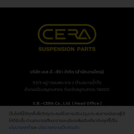
บริษัท เอส.บี.-ซีร่า จำกัด (สำนักงานใหญ่)
93/5 หมู่ 1 ถนนพระราม 2 ตำบลบางน้ำจืด
อำเภอเมืองสมุทรสาคร จังหวัดสมุทรสาคร 74000
S.B.-CERA Co., Ltd. ( Head Office )
เว็บไซต์นี้ใช้คุกกี้เพื่อวัตถุประสงค์ในการปรับปรุงประสบการณ์ของผู้ใช้
93/5 Moo.1, Rama 2 Rd., Bang Nam Chuet,
ให้ดียิ่งขึ้น ท่านสามารถศึกษารายละเอียดเพิ่มเติมเกี่ยวกับคุกกี้ได้ใน
Mueang Samut Sakhon, Samut Sakhon 74000, Thailand
นโยบายคุกกี้
และ
นโยบายความเป็นส่วนตัว