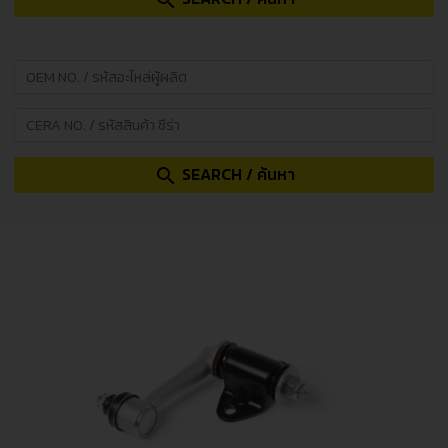
search
SEARCH / ค้นหา
search