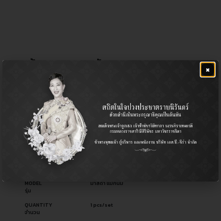
กล้องยาพวงมาลัย
×
฿
1,180.00
CERA NO.
CI-1530
รหัสสินค้า ซีร่า
OEM NO.
UB93-32-320B
รหัสอะไหล่ผู้ผลิต
PART TYPE
Idler Arm / กล้องยาพวงมาลัย
ประเภทอะไหล่
USED FOR
Mazda มาสด้า
ใช้สำหรับ
MODEL
มาสด้า แม็กนั่ม
รุ่น
QUANTITY
1 pcs/set
จำนวน