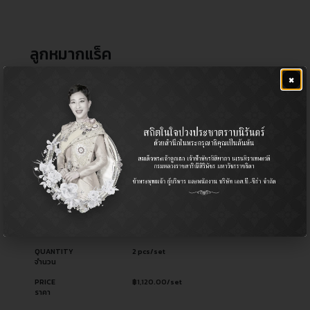
ลูกหมากแร็ค
฿
1,120.00
×
CERA NO.
CR-B010
รหัสสินค้า ซีร่า
OEM NO.
4422A012
รหัสอะไหล่ผู้ผลิต
PART TYPE
Rack End / ลูกหมากแร็ค
ประเภทอะไหล่
USED FOR
Mitsubishi มิตซูบิชิ
ใช้สำหรับ
MODEL
มิตซูบิชิ แลนเซอร์ EX 2009
รุ่น
QUANTITY
2 pcs/set
จำนวน
PRICE
฿
1,120.00
/set
ราคา