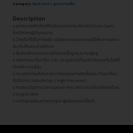
Category:
Rack End / ลูกหมากแร็ค
Description
ᴏ ออกแบบผลิตภัณฑ์ด้วยโปรแกรมคอมพิวเตอร์ (Cad-Cam)
โดยวิศวกรผู้ชำนาญงาน
ᴏ วัตถุดิบที่ใช้ในการผลิต เน้นคุณภาพ และกรรมวิธีให้ทนทานเหมาะ
สม กับลักษณะการใช้งาน
ᴏ ชิ้นส่วนมีความทานทานด้วยการขึ้นรูปแบบ Forging
ᴏ ผลิตด้วยเครื่องจักร CNC และอุปกรณ์ที่แม่นยำด้วยเทคโนโลยีที่
ทันสมัยจากญี่ปุ่น
ᴏ ควบคุมการผลิตและตรวจสอบคุณภาพทุกขั้นตอน ด้วยเครื่อง
มือวัดค่าความละเอียดสูง ( High Precision)
ᴏ ทดสอบด้วยการ Simulation Test สภาวะการใช้งานในรถด้วย
มาตรฐาน OEM
ᴏ มาตรฐานเทียบเท่ามาตรฐาน ผู้ผลิตรถยนต์ชั้นนำ