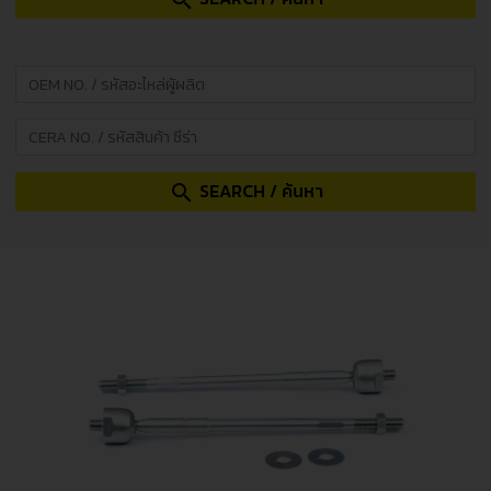
search
SEARCH / ค้นหา
search