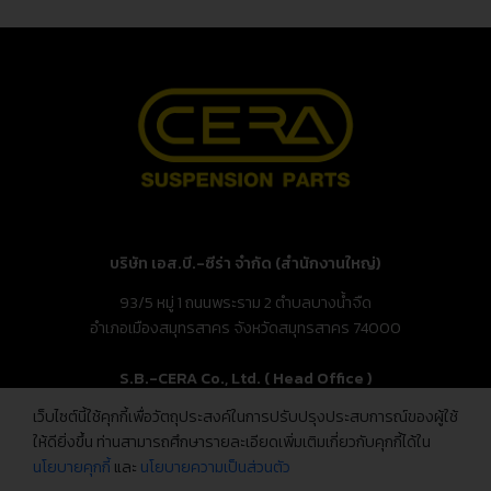
บริษัท เอส.บี.-ซีร่า จำกัด (สำนักงานใหญ่)
93/5 หมู่ 1 ถนนพระราม 2 ตำบลบางน้ำจืด
อำเภอเมืองสมุทรสาคร จังหวัดสมุทรสาคร 74000
S.B.-CERA Co., Ltd. ( Head Office )
เว็บไซต์นี้ใช้คุกกี้เพื่อวัตถุประสงค์ในการปรับปรุงประสบการณ์ของผู้ใช้
93/5 Moo.1, Rama 2 Rd., Bang Nam Chuet,
ให้ดียิ่งขึ้น ท่านสามารถศึกษารายละเอียดเพิ่มเติมเกี่ยวกับคุกกี้ได้ใน
Mueang Samut Sakhon, Samut Sakhon 74000, Thailand
นโยบายคุกกี้
และ
นโยบายความเป็นส่วนตัว