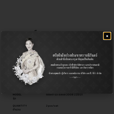
ลูกหมากแร็ค
×
฿
1,040.00
CERA NO.
CR-T360
รหัสสินค้า ซีร่า
OEM NO.
45503-02200
รหัสอะไหล่ผู้ผลิต
PART TYPE
Rack End / ลูกหมากแร็ค
ประเภทอะไหล่
USED FOR
Passenger รถยนต์นั่ง
ใช้สำหรับ
MODEL
โตโยต้า นิว อัลติส 2008 ZZE121
รุ่น
QUANTITY
2 pcs/set
จำนวน