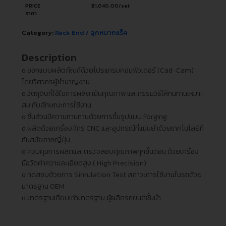
PRICE
฿
1,040.00
/set
ราคา
Category:
Rack End / ลูกหมากแร็ค
Description
ᴏ ออกแบบผลิตภัณฑ์ด้วยโปรแกรมคอมพิวเตอร์ (Cad-Cam)
โดยวิศวกรผู้ชำนาญงาน
ᴏ วัตถุดิบที่ใช้ในการผลิต เน้นคุณภาพ และกรรมวิธีให้ทนทานเหมาะ
สม กับลักษณะการใช้งาน
ᴏ ชิ้นส่วนมีความทานทานด้วยการขึ้นรูปแบบ Forging
ᴏ ผลิตด้วยเครื่องจักร CNC และอุปกรณ์ที่แม่นยำด้วยเทคโนโลยีที่
ทันสมัยจากญี่ปุ่น
ᴏ ควบคุมการผลิตและตรวจสอบคุณภาพทุกขั้นตอน ด้วยเครื่อง
มือวัดค่าความละเอียดสูง ( High Precision)
ᴏ ทดสอบด้วยการ Simulation Test สภาวะการใช้งานในรถด้วย
มาตรฐาน OEM
ᴏ มาตรฐานเทียบเท่ามาตรฐาน ผู้ผลิตรถยนต์ชั้นนำ