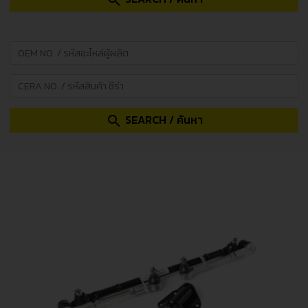
search
SEARCH / ค้นหา
search