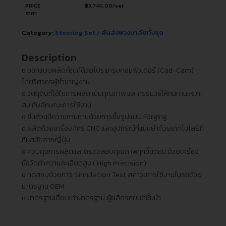
PRICE
฿
3,740.00
/set
ราคา
Category:
Steering Set / คันส่งพวงมาลัยทั้งชุด
Description
ᴏ ออกแบบผลิตภัณฑ์ด้วยโปรแกรมคอมพิวเตอร์ (Cad-Cam)
โดยวิศวกรผู้ชำนาญงาน
ᴏ วัตถุดิบที่ใช้ในการผลิต เน้นคุณภาพ และกรรมวิธีให้ทนทานเหมาะ
สม กับลักษณะการใช้งาน
ᴏ ชิ้นส่วนมีความทานทานด้วยการขึ้นรูปแบบ Forging
ᴏ ผลิตด้วยเครื่องจักร CNC และอุปกรณ์ที่แม่นยำด้วยเทคโนโลยีที่
ทันสมัยจากญี่ปุ่น
ᴏ ควบคุมการผลิตและตรวจสอบคุณภาพทุกขั้นตอน ด้วยเครื่อง
มือวัดค่าความละเอียดสูง ( High Precision)
ᴏ ทดสอบด้วยการ Simulation Test สภาวะการใช้งานในรถด้วย
มาตรฐาน OEM
ᴏ มาตรฐานเทียบเท่ามาตรฐาน ผู้ผลิตรถยนต์ชั้นนำ