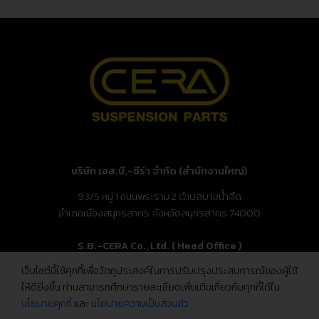
บริษัท เอส.บี.-ซีร่า จำกัด (สำนักงานใหญ่)
93/5 หมู่ 1 ถนนพระราม 2 ตำบลบางน้ำจืด
อำเภอเมืองสมุทรสาคร จังหวัดสมุทรสาคร 74000
S.B.-CERA Co., Ltd. ( Head Office )
เว็บไซต์นี้ใช้คุกกี้เพื่อวัตถุประสงค์ในการปรับปรุงประสบการณ์ของผู้ใช้
93/5 Moo.1, Rama 2 Rd., Bang Nam Chuet,
ให้ดียิ่งขึ้น ท่านสามารถศึกษารายละเอียดเพิ่มเติมเกี่ยวกับคุกกี้ได้ใน
Mueang Samut Sakhon, Samut Sakhon 74000, Thailand
นโยบายคุกกี้
และ
นโยบายความเป็นส่วนตัว