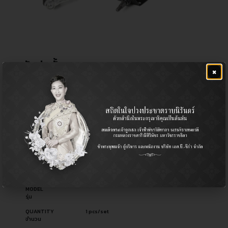
คันส่งทั้งชุด TFR
×
฿
3,740.00
CERA NO.
CG-0007
รหัสสินค้า ซีร่า
OEM NO.
รหัสอะไหล่ผู้ผลิต
PART TYPE
Steering Set / คันส่งพวงมาลัยทั้งชุด
ประเภทอะไหล่
USED FOR
-
ใช้สำหรับ
MODEL
รุ่น
QUANTITY
1 pcs/set
จำนวน