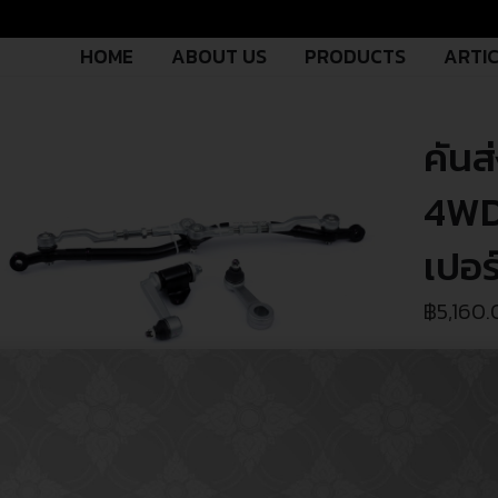
HOME
ABOUT US
PRODUCTS
ARTI
คันส
4WD
เปอร
฿
5,160
CERA NO.
รหัสสินค้า 
OEM NO.
รหัสอะไหล่
PART TY