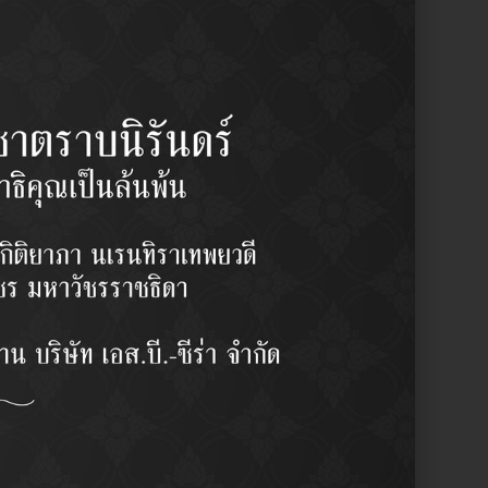
หล่
R
-
Y
1 pcs/set
฿
5,160.00
/set
y:
Steering Set / คันส่งพวงมาลัยทั้งชุด
รผู้ชำนาญงาน
บลักษณะการใช้งาน
ากญี่ปุ่น