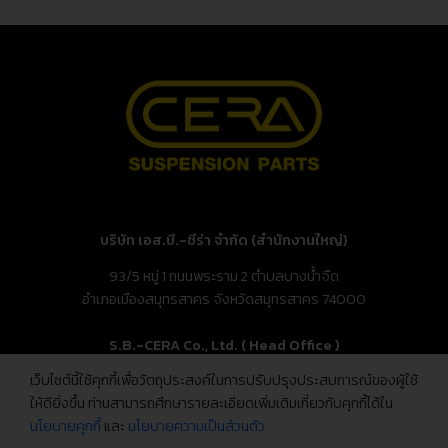
บริษัท เอส.บี.-ซีร่า จำกัด (สำนักงานใหญ่)
93/5 หมู่ 1 ถนนพระราม 2 ตำบลบางน้ำจืด
อำเภอเมืองสมุทรสาคร จังหวัดสมุทรสาคร 74000
S.B.-CERA Co., Ltd. ( Head Office )
เว็บไซต์นี้ใช้คุกกี้เพื่อวัตถุประสงค์ในการปรับปรุงประสบการณ์ของผู้ใช้
93/5 Moo.1, Rama 2 Rd., Bang Nam Chuet,
ให้ดียิ่งขึ้น ท่านสามารถศึกษารายละเอียดเพิ่มเติมเกี่ยวกับคุกกี้ได้ใน
Mueang Samut Sakhon, Samut Sakhon 74000, Thailand
นโยบายคุกกี้
และ
นโยบายความเป็นส่วนตัว