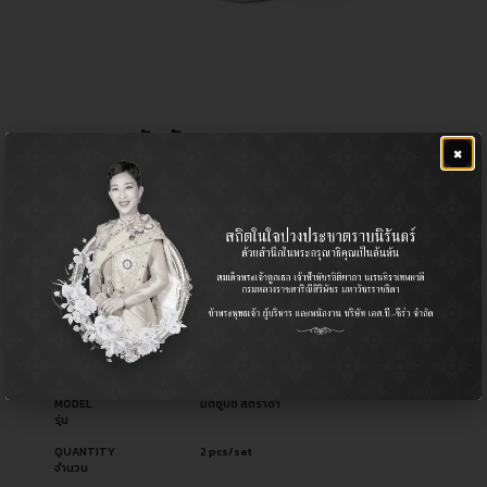
ลูกหมากคันชักยาว
×
฿
940.00
CERA NO.
CE-7732
รหัสสินค้า ซีร่า
OEM NO.
MR241031
รหัสอะไหล่ผู้ผลิต
PART TYPE
Tie Rod End / ลูกหมากคันชัก
ประเภทอะไหล่
USED FOR
Mitsubishi มิตซูบิชิ
ใช้สำหรับ
MODEL
มิตซูบิชิ สตราด้า
รุ่น
QUANTITY
2 pcs/set
จำนวน