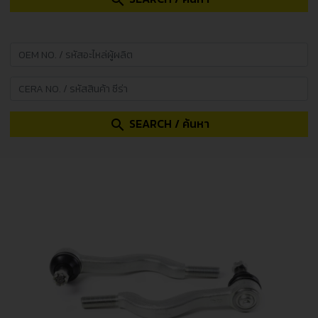
search
SEARCH / ค้นหา
search