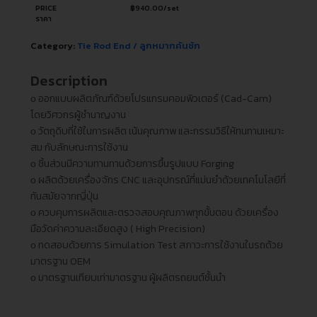
PRICE
฿
940.00
/set
ราคา
Category:
Tie Rod End / ลูกหมากคันชัก
Description
ᴏ ออกแบบผลิตภัณฑ์ด้วยโปรแกรมคอมพิวเตอร์ (Cad-Cam)
โดยวิศวกรผู้ชำนาญงาน
ᴏ วัตถุดิบที่ใช้ในการผลิต เน้นคุณภาพ และกรรมวิธีให้ทนทานเหมาะ
สม กับลักษณะการใช้งาน
ᴏ ชิ้นส่วนมีความทานทานด้วยการขึ้นรูปแบบ Forging
ᴏ ผลิตด้วยเครื่องจักร CNC และอุปกรณ์ที่แม่นยำด้วยเทคโนโลยีที่
ทันสมัยจากญี่ปุ่น
ᴏ ควบคุมการผลิตและตรวจสอบคุณภาพทุกขั้นตอน ด้วยเครื่อง
มือวัดค่าความละเอียดสูง ( High Precision)
ᴏ ทดสอบด้วยการ Simulation Test สภาวะการใช้งานในรถด้วย
มาตรฐาน OEM
ᴏ มาตรฐานเทียบเท่ามาตรฐาน ผู้ผลิตรถยนต์ชั้นนำ