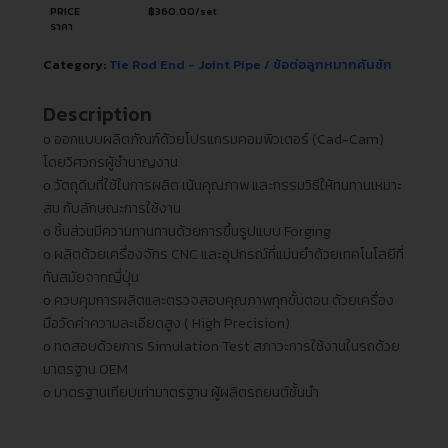
PRICE
฿
360.00
/set
ราคา
Category:
Tie Rod End - Joint Pipe / ข้อต่อลูกหมากคันชัก
Description
ᴏ ออกแบบผลิตภัณฑ์ด้วยโปรแกรมคอมพิวเตอร์ (Cad-Cam)
โดยวิศวกรผู้ชำนาญงาน
ᴏ วัตถุดิบที่ใช้ในการผลิต เน้นคุณภาพ และกรรมวิธีให้ทนทานเหมาะ
สม กับลักษณะการใช้งาน
ᴏ ชิ้นส่วนมีความทานทานด้วยการขึ้นรูปแบบ Forging
ᴏ ผลิตด้วยเครื่องจักร CNC และอุปกรณ์ที่แม่นยำด้วยเทคโนโลยีที่
ทันสมัยจากญี่ปุ่น
ᴏ ควบคุมการผลิตและตรวจสอบคุณภาพทุกขั้นตอน ด้วยเครื่อง
มือวัดค่าความละเอียดสูง ( High Precision)
ᴏ ทดสอบด้วยการ Simulation Test สภาวะการใช้งานในรถด้วย
มาตรฐาน OEM
ᴏ มาตรฐานเทียบเท่ามาตรฐาน ผู้ผลิตรถยนต์ชั้นนำ