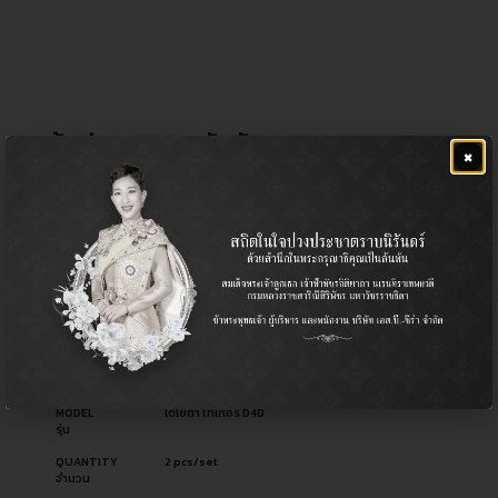
ข้อต่อลูกหมากคันชัก
×
฿
360.00
CERA NO.
CN-0014
รหัสสินค้า ซีร่า
OEM NO.
รหัสอะไหล่ผู้ผลิต
PART TYPE
Tie Rod End - Joint Pipe / ข้อต่อลูกหมากคันชัก
ประเภทอะไหล่
USED FOR
Pickup รถกระบะ
ใช้สำหรับ
MODEL
โตโยต้า ไทเกอร์ D4D
รุ่น
QUANTITY
2 pcs/set
จำนวน