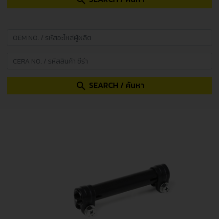
search
SEARCH / ค้นหา
search