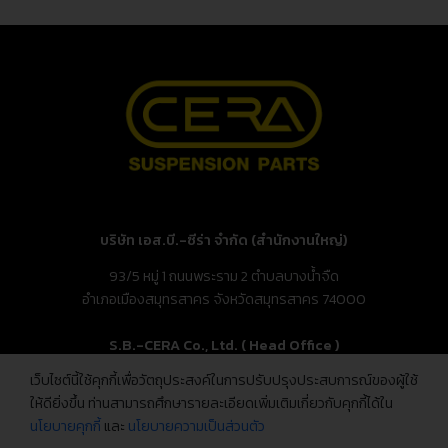
บริษัท เอส.บี.-ซีร่า จำกัด (สำนักงานใหญ่)
93/5 หมู่ 1 ถนนพระราม 2 ตำบลบางน้ำจืด
อำเภอเมืองสมุทรสาคร จังหวัดสมุทรสาคร 74000
S.B.-CERA Co., Ltd. ( Head Office )
เว็บไซต์นี้ใช้คุกกี้เพื่อวัตถุประสงค์ในการปรับปรุงประสบการณ์ของผู้ใช้
93/5 Moo.1, Rama 2 Rd., Bang Nam Chuet,
ให้ดียิ่งขึ้น ท่านสามารถศึกษารายละเอียดเพิ่มเติมเกี่ยวกับคุกกี้ได้ใน
Mueang Samut Sakhon, Samut Sakhon 74000, Thailand
นโยบายคุกกี้
และ
นโยบายความเป็นส่วนตัว