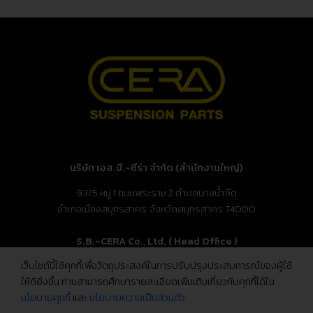
บริษัท เอส.บี.-ซีร่า จำกัด (สำนักงานใหญ่)
93/5 หมู่ 1 ถนนพระราม 2 ตำบลบางน้ำจืด
อำเภอเมืองสมุทรสาคร จังหวัดสมุทรสาคร 74000
S.B.-CERA Co., Ltd. ( Head Office )
เว็บไซต์นี้ใช้คุกกี้เพื่อวัตถุประสงค์ในการปรับปรุงประสบการณ์ของผู้ใช้
93/5 Moo.1, Rama 2 Rd., Bang Nam Chuet,
ให้ดียิ่งขึ้น ท่านสามารถศึกษารายละเอียดเพิ่มเติมเกี่ยวกับคุกกี้ได้ใน
Mueang Samut Sakhon, Samut Sakhon 74000, Thailand
นโยบายคุกกี้
และ
นโยบายความเป็นส่วนตัว