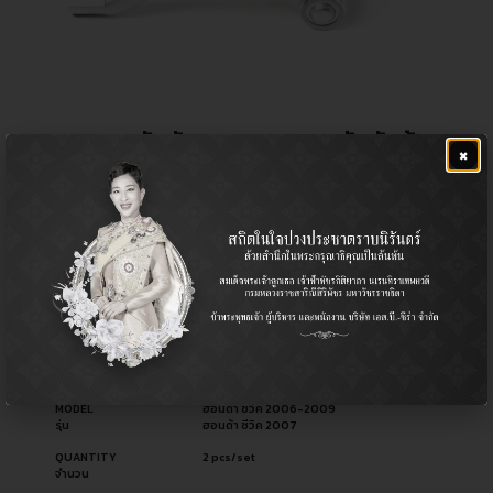
ลูกหมากคันชักขวา-ลูกหมากคันชักซ้าย
×
฿
1,200.00
CERA NO.
CE-6381R
รหัสสินค้า ซีร่า
CE-6381L
OEM NO.
53540-SNA-A02
รหัสอะไหล่ผู้ผลิต
53560-SNA-A02
PART TYPE
Tie Rod End / ลูกหมากคันชัก
ประเภทอะไหล่
USED FOR
Honda ฮอนด้า
ใช้สำหรับ
MODEL
ฮอนด้า ซีวิค 2006-2009
รุ่น
ฮอนด้า ซีวิค 2007
QUANTITY
2 pcs/set
จำนวน