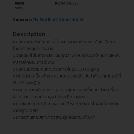
PRICE
฿
1,200.00
/set
ราคา
Category:
Tie Rod End / ลูกหมากคันชัก
Description
ᴏ ออกแบบผลิตภัณฑ์ด้วยโปรแกรมคอมพิวเตอร์ (Cad-Cam)
โดยวิศวกรผู้ชำนาญงาน
ᴏ วัตถุดิบที่ใช้ในการผลิต เน้นคุณภาพ และกรรมวิธีให้ทนทานเหมาะ
สม กับลักษณะการใช้งาน
ᴏ ชิ้นส่วนมีความทานทานด้วยการขึ้นรูปแบบ Forging
ᴏ ผลิตด้วยเครื่องจักร CNC และอุปกรณ์ที่แม่นยำด้วยเทคโนโลยีที่
ทันสมัยจากญี่ปุ่น
ᴏ ควบคุมการผลิตและตรวจสอบคุณภาพทุกขั้นตอน ด้วยเครื่อง
มือวัดค่าความละเอียดสูง ( High Precision)
ᴏ ทดสอบด้วยการ Simulation Test สภาวะการใช้งานในรถด้วย
มาตรฐาน OEM
ᴏ มาตรฐานเทียบเท่ามาตรฐาน ผู้ผลิตรถยนต์ชั้นนำ