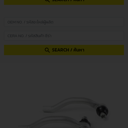
search
SEARCH / ค้นหา
search