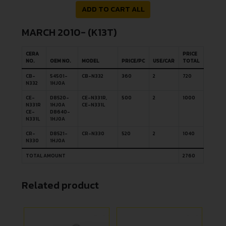
ADD TO CART ALL
MARCH 2010- (K13T)
CERA
PRICE
NO.
OEM NO.
MODEL
PRICE/PC
USE/CAR
TOTAL
CB-
54501-
CB-N332
360
2
720
N332
1HJ0A
CE-
D8520-
CE-N331R,
500
2
1000
N331R
1HJ0A
CE-N331L
CE-
D8640-
N331L
1HJ0A
CR-
D8521-
CR-N330
520
2
1040
N330
1HJ0A
TOTAL AMOUNT
2760
Related product