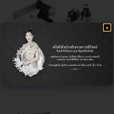
×
กล้องยาพวงมาลัย
ลูกหมากปีกนกบนหลัง
Idler Arm / กล้องยาพวงมาลัย
Ball Joint (Upper) / ลูกหมาก
ปีกนก (บน)
Pickup / รถกระบะ
Honda / ฮอนด้า
โตโยต้า ไทเกอร์ D4D
ฮอนด้า แอคคอร์ด 1994-1997
฿
960.00
฿
880.00