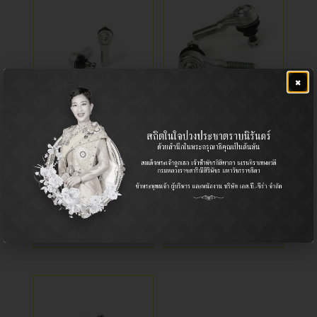
×
CE-1541
ลูกหมากคันชักสั้น
Tie Rod End / ลูกหมากคันชัก
Tie Rod End / ลูกหมากคันชัก
Ford / ฟอร์ด, Mazda / มาสด้า
Nissan / นิสสัน
RANGER 2002- (4WD),
นิสสัน ฟรอนเทียร์ เกลียวนอก
FIGHTER 2002- (4WD)
฿
680.00
฿
640.00