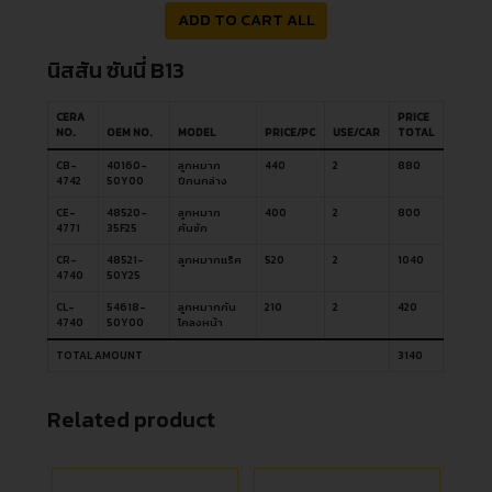
ADD TO CART ALL
นิสสัน ซันนี่ B13
CERA
PRICE
NO.
OEM NO.
MODEL
PRICE/PC
USE/CAR
TOTAL
CB-
40160-
ลูกหมาก
440
2
880
4742
50Y00
ปีกนกล่าง
CE-
48520-
ลูกหมาก
400
2
800
4771
35F25
คันชัก
CR-
48521-
ลูกหมากแร็ค
520
2
1040
4740
50Y25
CL-
54618-
ลูกหมากกัน
210
2
420
4740
50Y00
โคลงหน้า
TOTAL AMOUNT
3140
Related product