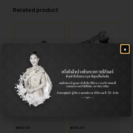
Related product
×
CE-1541
ลูกหมากคันชักสั้น
Tie Rod End / ลูกหมากคันชัก
Tie Rod End / ลูกหมากคันชัก
Ford / ฟอร์ด, Mazda / มาสด้า
Nissan / นิสสัน
RANGER 2002- (4WD),
นิสสัน ฟรอนเทียร์ เกลียวนอก
FIGHTER 2002- (4WD)
฿
680.00
฿
640.00