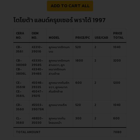
ADD TO CART ALL
โตโยต้า แลนด์ครุยเซอร์ พราโด้ 1997
CERA
OEM
PRICE
NO.
NO.
MODEL
PRICE/PC
USE/CAR
TOTAL
CB-
43310-
ลูกหมากปีกนก
520
2
1040
3561
39016
บน
CB-
43330-
ลูกหมากปีกนก
1600
2
3200
3806R
39585
ล่างขวา, ลูก
CB-
43340-
หมากปีกนก
3806L
39465
ล่างซ้าย
CE-
45046-
ลูกหมากคันชัก
600
2
1200
3561R
39335
ขวา, ลูกหมาก
CE-
45047-
คันชักซ้าย
3561L
39215
CR-
45503-
ลูกหมากแร็ค
520
2
1040
3560
39075N
CL-
48820-
ลูกหมากกัน
300
2
600
3560
35030
โคลงหน้า
TOTAL AMOUNT
7080