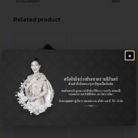
TOTAL AMOUNT
6860
Related product
×
กล้องยาพวงมาลัย
ลูกหมากปีกนกบนหลัง
Idler Arm / กล้องยาพวงมาลัย
Ball Joint (Upper) / ลูกหมาก
ปีกนก (บน)
Pickup / รถกระบะ
Honda / ฮอนด้า
โตโยต้า ไทเกอร์ D4D
ฮอนด้า แอคคอร์ด 1994-1997