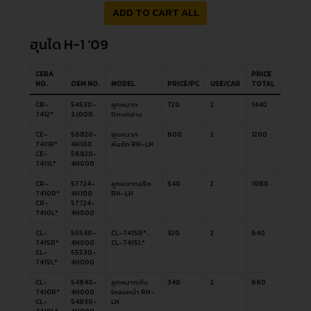
ADD TO CART ALL
ฮุนได H-1 ’09
CERA
PRICE
NO.
OEM NO.
MODEL
PRICE/PC
USE/CAR
TOTAL
CB-
54530-
ลูกหมาก
720
2
1440
7412*
3J000
ปีกนกล่าง
CE-
56820-
ลูกหมาก
600
2
1200
7411R*
4H100
คันชัก RH-LH
CE-
56820-
7411L*
4H000
CR-
57724-
ลูกหมากแร็ค
540
2
1080
7410R*
4H100
RH-LH
CR-
57724-
7410L*
4H000
CL-
55540-
CL-7415R* ,
320
2
640
7415R*
4H000
CL-7415L*
CL-
55530-
7415L*
4H000
CL-
54840-
ลูกหมากกัน
340
2
680
7410R*
4H000
โคลงหน้า RH-
CL-
54830-
LH