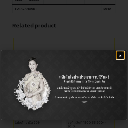
7410L*
4H000
TOTAL AMOUNT
5040
Related product
×
ลูกหมากคันชักขวา-ลูก
ลูกหมากปีกล่าง
หมากคันชักซ้าย
Tie Rod End / ลูกหมากคันชัก
Ball Joint (Lower) / ลูกหมาก
ปีกนก (ล่าง)
Passenger / รถยนต์นั่ง
Passenger / รถยนต์นั่ง
โตโยต้า ยาริส 2014
ซูซูกิ สวิฟท์ 1500 ซีซี 2004-
2010