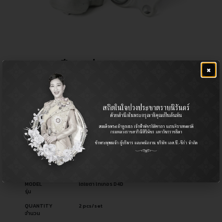
ลูกหมากปีกนกล่าง
×
฿
1,320.00
CERA NO.
CB-2832
รหัสสินค้า ซีร่า
OEM NO.
43340-39225
รหัสอะไหล่ผู้ผลิต
PART TYPE
Ball Joint (Lower) / ลูกหมากปีกนก (ล่าง)
ประเภทอะไหล่
USED FOR
Pickup รถกระบะ
ใช้สำหรับ
MODEL
โตโยต้า ไทเกอร์ D4D
รุ่น
QUANTITY
2 pcs/set
จำนวน