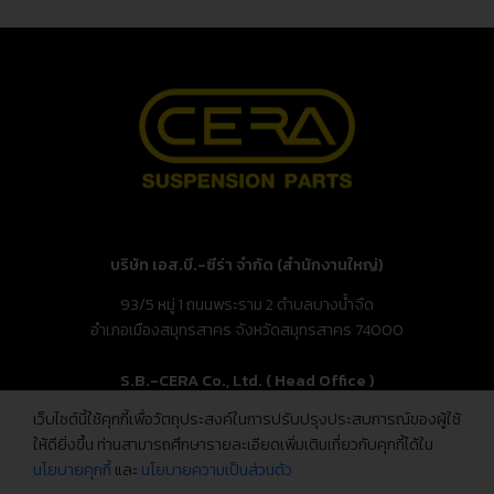
บริษัท เอส.บี.-ซีร่า จำกัด (สำนักงานใหญ่)
93/5 หมู่ 1 ถนนพระราม 2 ตำบลบางน้ำจืด
อำเภอเมืองสมุทรสาคร จังหวัดสมุทรสาคร 74000
S.B.-CERA Co., Ltd. ( Head Office )
เว็บไซต์นี้ใช้คุกกี้เพื่อวัตถุประสงค์ในการปรับปรุงประสบการณ์ของผู้ใช้
93/5 Moo.1, Rama 2 Rd., Bang Nam Chuet,
ให้ดียิ่งขึ้น ท่านสามารถศึกษารายละเอียดเพิ่มเติมเกี่ยวกับคุกกี้ได้ใน
Mueang Samut Sakhon, Samut Sakhon 74000, Thailand
นโยบายคุกกี้
และ
นโยบายความเป็นส่วนตัว