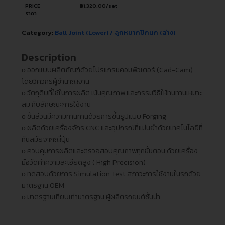
PRICE
฿
1,320.00
/set
ราคา
Category:
Ball Joint (Lower) / ลูกหมากปีกนก (ล่าง)
Description
ᴏ ออกแบบผลิตภัณฑ์ด้วยโปรแกรมคอมพิวเตอร์ (Cad-Cam)
โดยวิศวกรผู้ชำนาญงาน
ᴏ วัตถุดิบที่ใช้ในการผลิต เน้นคุณภาพ และกรรมวิธีให้ทนทานเหมาะ
สม กับลักษณะการใช้งาน
ᴏ ชิ้นส่วนมีความทานทานด้วยการขึ้นรูปแบบ Forging
ᴏ ผลิตด้วยเครื่องจักร CNC และอุปกรณ์ที่แม่นยำด้วยเทคโนโลยีที่
ทันสมัยจากญี่ปุ่น
ᴏ ควบคุมการผลิตและตรวจสอบคุณภาพทุกขั้นตอน ด้วยเครื่อง
มือวัดค่าความละเอียดสูง ( High Precision)
ᴏ ทดสอบด้วยการ Simulation Test สภาวะการใช้งานในรถด้วย
มาตรฐาน OEM
ᴏ มาตรฐานเทียบเท่ามาตรฐาน ผู้ผลิตรถยนต์ชั้นนำ