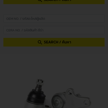
search
SEARCH / ค้นหา
search