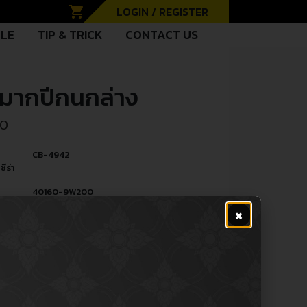
shopping_cart
LOGIN / REGISTER
CLE
TIP & TRICK
CONTACT US
หมากปีกนกล่าง
00
CB-4942
ซีร่า
40160-9W200
ู้
×
PE
Ball Joint (Lower) / ลูกหมากปีกนก
หล่
(ล่าง)
R
Nissan นิสสัน