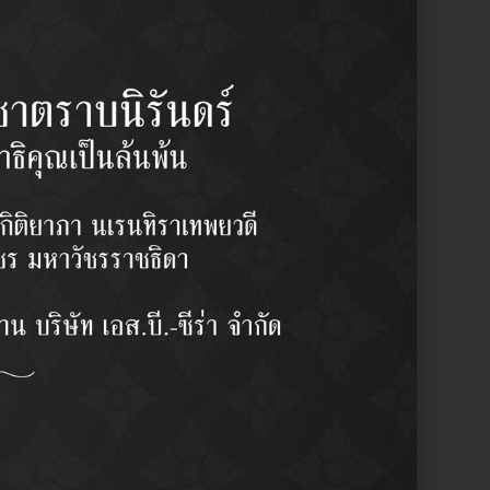
นิสสัน เทียน่า J31 2300 ซีซี 04 08
Y
2 pcs/set
฿
960.00
/set
y:
Ball Joint (Lower) / ลูกหมากปีกนก
รผู้ชำนาญงาน
บลักษณะการใช้งาน
ากญี่ปุ่น
ามละเอียดสูง ( High Precision)
าน OEM