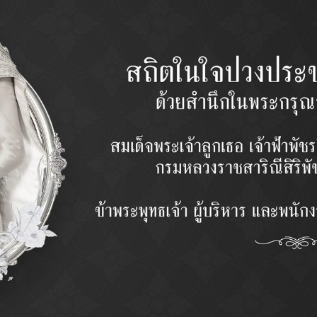
MODEL
รุ่น
QUANTIT
จำนวน
PRICE
ราคา
Categor
(ล่าง)
Description
ᴏ ออกแบบผลิตภัณฑ์ด้วยโปรแกรมคอมพิวเตอร์ (Cad-Cam) โดยวิศวก
ᴏ วัตถุดิบที่ใช้ในการผลิต เน้นคุณภาพ และกรรมวิธีให้ทนทานเหมาะสม กั
ᴏ ชิ้นส่วนมีความทานทานด้วยการขึ้นรูปแบบ Forging
ᴏ ผลิตด้วยเครื่องจักร CNC และอุปกรณ์ที่แม่นยำด้วยเทคโนโลยีที่ทันสมัยจ
ᴏ ควบคุมการผลิตและตรวจสอบคุณภาพทุกขั้นตอน ด้วยเครื่องมือวัดค่าคว
ᴏ ทดสอบด้วยการ Simulation Test สภาวะการใช้งานในรถด้วยมาตรฐ