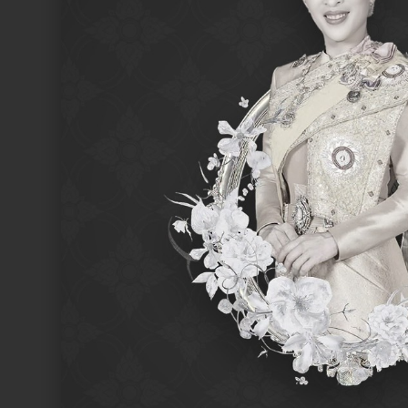
SEARCH /
search
ค้นหา