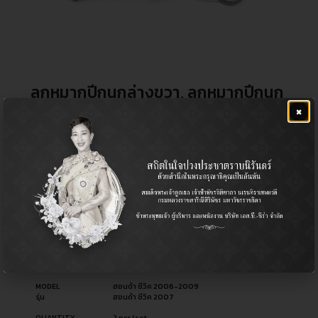
ลูกหมากปีกนกล่างขวา, ลูกหมากปีกนก
×
ล่างซ้าย
฿
1,400.00
CERA NO.
CB-6382R
รหัสสินค้า ซีร่า
CB-6382L
OEM NO.
51220-SNL-T01
รหัสอะไหล่ผู้ผลิต
51230-SNL-T01
PART TYPE
Ball Joint (Lower) / ลูกหมากปีกนก (ล่าง)
ประเภทอะไหล่
USED FOR
Honda ฮอนด้า
ใช้สำหรับ
MODEL
ฮอนด้า ซีวิค 2006-2009
รุ่น
ฮอนด้า ซีวิค 2007
QUANTITY
2 pcs/set