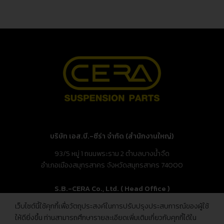
บริษัท เอส.บี.-ซีร่า จำกัด (สำนักงานใหญ่)
93/5 หมู่ 1 ถนนพระราม 2 ตำบลบางน้ำจืด
อำเภอเมืองสมุทรสาคร จังหวัดสมุทรสาคร 74000
S.B.-CERA Co., Ltd. ( Head Office )
เว็บไซต์นี้ใช้คุกกี้เพื่อวัตถุประสงค์ในการปรับปรุงประสบการณ์ของผู้ใช้
93/5 Moo.1, Rama 2 Rd., Bang Nam Chuet,
ให้ดียิ่งขึ้น ท่านสามารถศึกษารายละเอียดเพิ่มเติมเกี่ยวกับคุกกี้ได้ใน
Mueang Samut Sakhon, Samut Sakhon 74000, Thailand