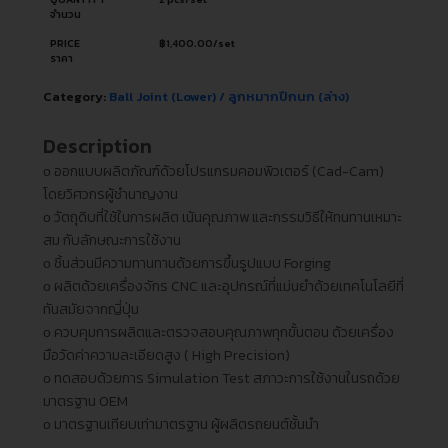
จำนวน
PRICE
฿
1,400.00
/set
ราคา
Category:
Ball Joint (Lower) / ลูกหมากปีกนก (ล่าง)
Description
ᴏ ออกแบบผลิตภัณฑ์ด้วยโปรแกรมคอมพิวเตอร์ (Cad-Cam)
โดยวิศวกรผู้ชำนาญงาน
ᴏ วัตถุดิบที่ใช้ในการผลิต เน้นคุณภาพ และกรรมวิธีให้ทนทานเหมาะ
สม กับลักษณะการใช้งาน
ᴏ ชิ้นส่วนมีความทานทานด้วยการขึ้นรูปแบบ Forging
ᴏ ผลิตด้วยเครื่องจักร CNC และอุปกรณ์ที่แม่นยำด้วยเทคโนโลยีที่
ทันสมัยจากญี่ปุ่น
ᴏ ควบคุมการผลิตและตรวจสอบคุณภาพทุกขั้นตอน ด้วยเครื่อง
มือวัดค่าความละเอียดสูง ( High Precision)
ᴏ ทดสอบด้วยการ Simulation Test สภาวะการใช้งานในรถด้วย
มาตรฐาน OEM
ᴏ มาตรฐานเทียบเท่ามาตรฐาน ผู้ผลิตรถยนต์ชั้นนำ