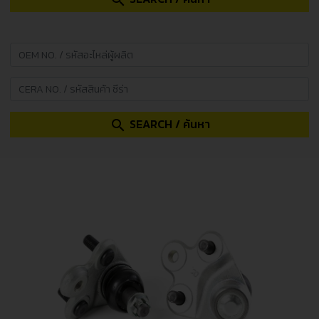
search
SEARCH / ค้นหา
search