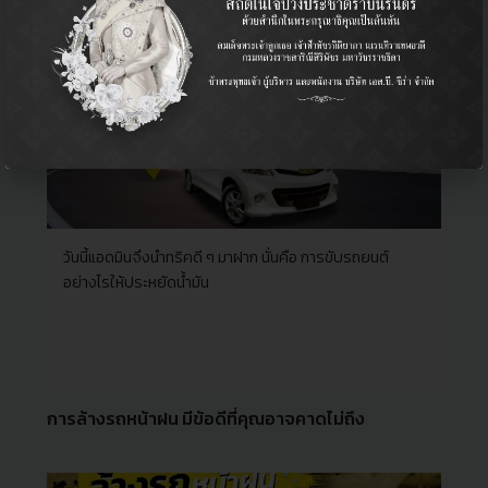
วันนี้แอดมินจึงนำทริคดี ๆ มาฝาก นั่นคือ การขับรถยนต์
อย่างไรให้ประหยัดน้ำมัน
การล้างรถหน้าฝน มีข้อดีที่คุณอาจคาดไม่ถึง