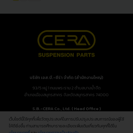
navigation
บริษัท เอส.บี.-ซีร่า จำกัด (สำนักงานใหญ่)
93/5 หมู่ 1 ถนนพระราม 2 ตำบลบางน้ำจืด
อำเภอเมืองสมุทรสาคร จังหวัดสมุทรสาคร 74000
S.B.-CERA Co., Ltd. ( Head Office )
เว็บไซต์นี้ใช้คุกกี้เพื่อวัตถุประสงค์ในการปรับปรุงประสบการณ์ของผู้ใช้
93/5 Moo.1, Rama 2 Rd., Bang Nam Chuet,
ให้ดียิ่งขึ้น ท่านสามารถศึกษารายละเอียดเพิ่มเติมเกี่ยวกับคุกกี้ได้ใน
Mueang Samut Sakhon, Samut Sakhon 74000, Thailand
นโยบายคุกกี้
และ
นโยบายความเป็นส่วนตัว